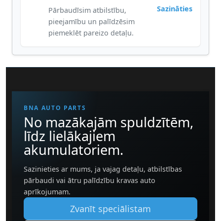
Sazināties
Pārbaudīsim atbilstību,
pieejamību un palīdzēsim
piemeklēt pareizo detaļu.
BNA AUTO PARTS
No mazākajām spuldzītēm,
līdz lielākajiem
akumulatoriem.
Sazinieties ar mums, ja vajag detaļu, atbilstības
pārbaudi vai ātru palīdzību kravas auto
aprīkojumam.
Zvanīt speciālistam