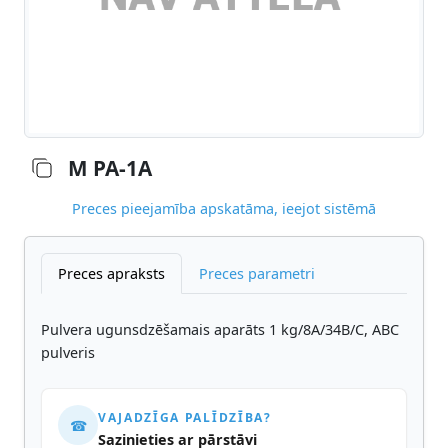
M PA-1A
Preces pieejamība apskatāma, ieejot sistēmā
Preces apraksts
Preces parametri
Pulvera ugunsdzēšamais aparāts 1 kg/8A/34B/C, ABC
pulveris
VAJADZĪGA PALĪDZĪBA?
☎
Sazinieties ar pārstāvi