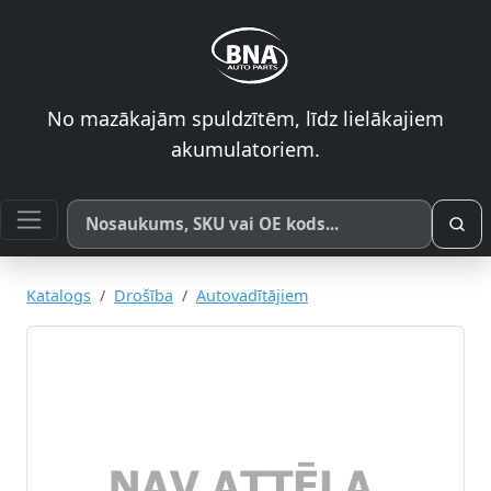
No mazākajām spuldzītēm, līdz lielākajiem
akumulatoriem.
Meklēt pēc produkta nosaukuma, SKU vai OE koda
Katalogs
Drošība
Autovadītājiem