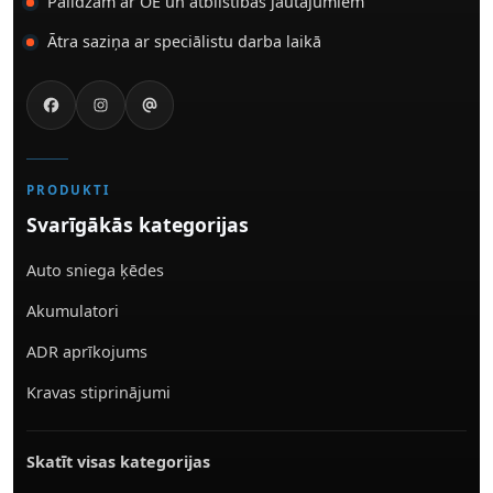
Palīdzam ar OE un atbilstības jautājumiem
Ātra saziņa ar speciālistu darba laikā
PRODUKTI
Svarīgākās kategorijas
Auto sniega ķēdes
Akumulatori
ADR aprīkojums
Kravas stiprinājumi
Skatīt visas kategorijas