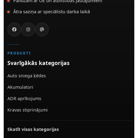
Palīdzam ar OE un atbilstības jautājumiem
Ātra saziņa ar speciālistu darba laikā
PRODUKTI
Svarīgākās kategorijas
Auto sniega ķēdes
Akumulatori
ADR aprīkojums
Kravas stiprinājumi
Skatīt visas kategorijas