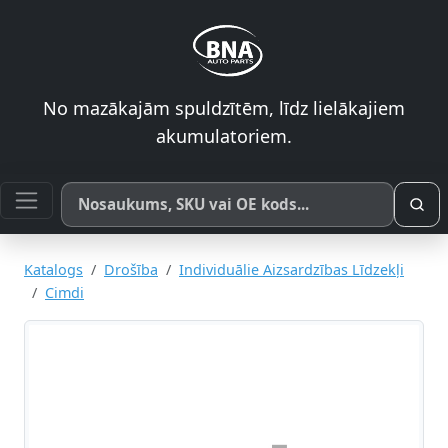
No mazākajām spuldzītēm, līdz lielākajiem
akumulatoriem.
Meklēt pēc produkta nosaukuma, SKU vai OE koda
Katalogs
Drošība
Individuālie Aizsardzības Līdzekļi
Cimdi