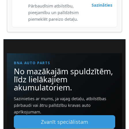
Sazināties
Pārbaudīsim atbilstību,
pieejamību un palīdzēsim
piemeklēt pareizo detaļu.
BNA AUTO PARTS
No mazākajām spuldzītēm,
līdz lielākajiem
akumulatoriem.
Sazinieties ar mums, ja vajag detaļu, atbilstības
pārbaudi vai ātru palīdzību kravas auto
aprīkojumam.
Zvanīt speciālistam