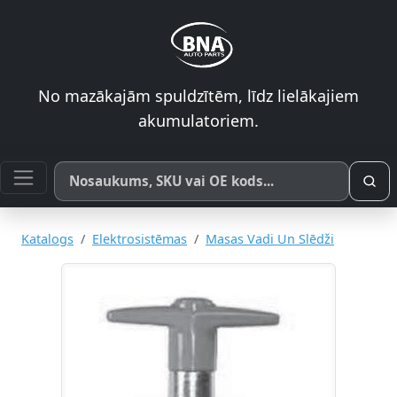
No mazākajām spuldzītēm, līdz lielākajiem
akumulatoriem.
Meklēt pēc produkta nosaukuma, SKU vai OE koda
Katalogs
Elektrosistēmas
Masas Vadi Un Slēdži