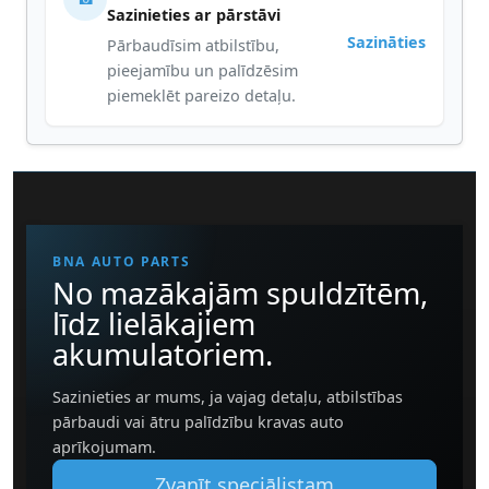
Sazinieties ar pārstāvi
Sazināties
Pārbaudīsim atbilstību,
pieejamību un palīdzēsim
piemeklēt pareizo detaļu.
BNA AUTO PARTS
No mazākajām spuldzītēm,
līdz lielākajiem
akumulatoriem.
Sazinieties ar mums, ja vajag detaļu, atbilstības
pārbaudi vai ātru palīdzību kravas auto
aprīkojumam.
Zvanīt speciālistam