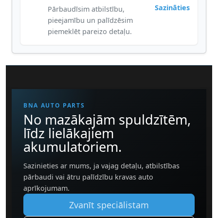
Sazināties
Pārbaudīsim atbilstību,
pieejamību un palīdzēsim
piemeklēt pareizo detaļu.
BNA AUTO PARTS
No mazākajām spuldzītēm,
līdz lielākajiem
akumulatoriem.
Sazinieties ar mums, ja vajag detaļu, atbilstības
pārbaudi vai ātru palīdzību kravas auto
aprīkojumam.
Zvanīt speciālistam