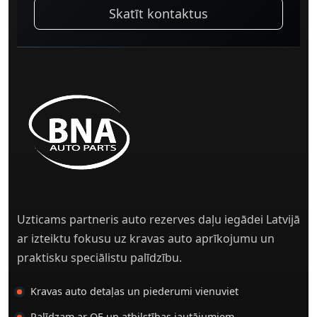
Skatīt kontaktus
Uzticams partneris auto rezerves daļu iegādei Latvijā
ar izteiktu fokusu uz kravas auto aprīkojumu un
praktisku speciālistu palīdzību.
Kravas auto detaļas un piederumi vienuviet
Palīdzam ar OE un atbilstības jautājumiem