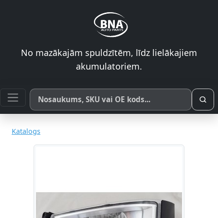
No mazākajām spuldzītēm, līdz lielākajiem
akumulatoriem.
Meklēt pēc produkta nosaukuma, SKU vai OE koda
Katalogs