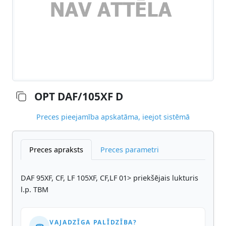
OPT DAF/105XF D
Preces pieejamība apskatāma, ieejot sistēmā
Preces apraksts
Preces parametri
DAF 95XF, CF, LF 105XF, CF,LF 01> priekšējais lukturis
l.p. TBM
VAJADZĪGA PALĪDZĪBA?