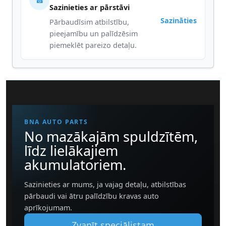
☎
Sazinieties ar pārstāvi
Sazināties
Pārbaudīsim atbilstību,
pieejamību un palīdzēsim
piemeklēt pareizo detaļu.
BNA AUTO PARTS
No mazākajām spuldzītēm,
līdz lielākajiem
akumulatoriem.
Sazinieties ar mums, ja vajag detaļu, atbilstības
pārbaudi vai ātru palīdzību kravas auto
aprīkojumam.
Zvanīt speciālistam