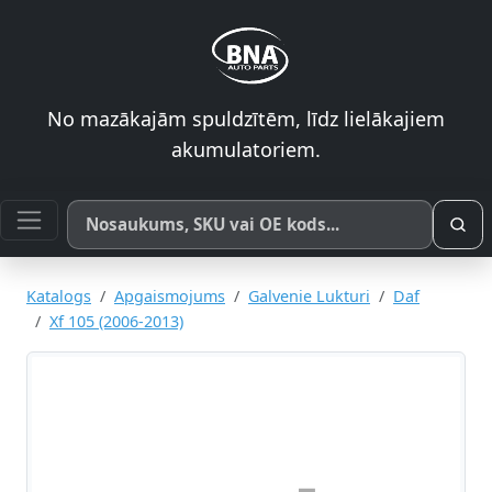
No mazākajām spuldzītēm, līdz lielākajiem
akumulatoriem.
Meklēt pēc produkta nosaukuma, SKU vai OE koda
Katalogs
Apgaismojums
Galvenie Lukturi
Daf
Xf 105 (2006-2013)