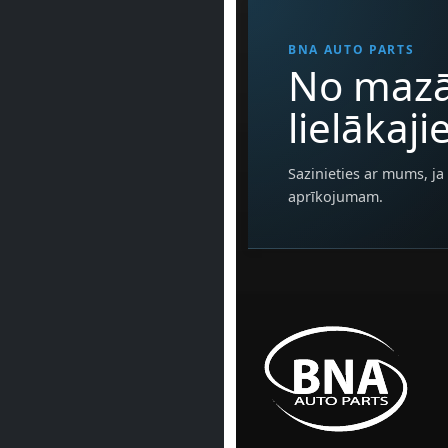
BNA AUTO PARTS
No mazā
lielākaj
Sazinieties ar mums, ja 
aprīkojumam.