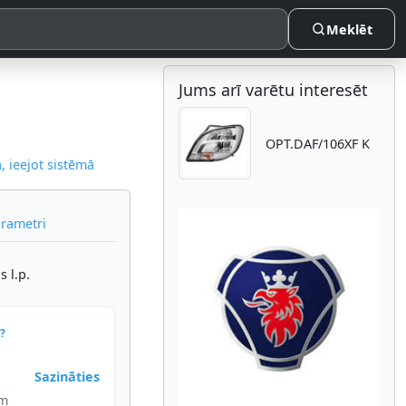
Meklēt
Jums arī varētu interesēt
OPT.DAF/106XF K
 ieejot sistēmā
arametri
s l.p.
Atpakaļ
Nākam
?
Sazināties
im