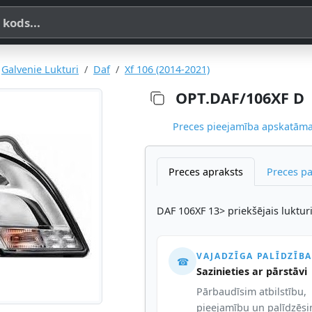
a, SKU vai OE koda
Galvenie Lukturi
Daf
Xf 106 (2014-2021)
OPT.DAF/106XF D
Preces pieejamība apskatāma,
Preces apraksts
Preces p
DAF 106XF 13> priekšējais lukturi
VAJADZĪGA PALĪDZĪBA
☎
Sazinieties ar pārstāvi
Pārbaudīsim atbilstību,
pieejamību un palīdzēs