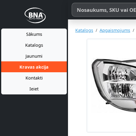
Meklēt pēc produkta nosaukum
Katalogs
Apgaismojums
Sākums
Katalogs
Jaunumi
Kravas akcija
Kontakti
Ieiet