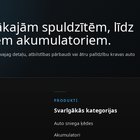
kajām spuldzītēm, līdz
iem akumulatoriem.
vajag detaļu, atbilstības pārbaudi vai ātru palīdzību kravas auto
PRODUKTI
Svarīgākās kategorijas
Auto sniega ķēdes
Akumulatori