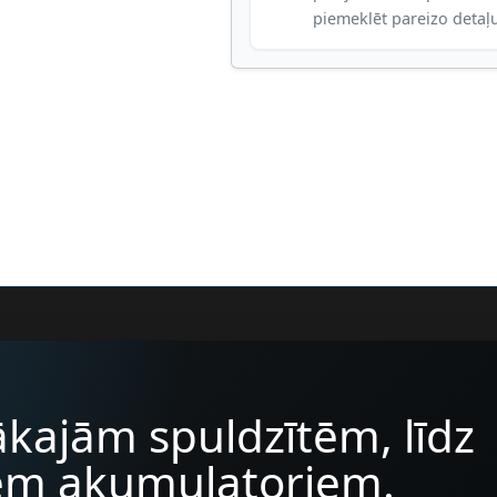
piemeklēt pareizo detaļ
kajām spuldzītēm, līdz
iem akumulatoriem.