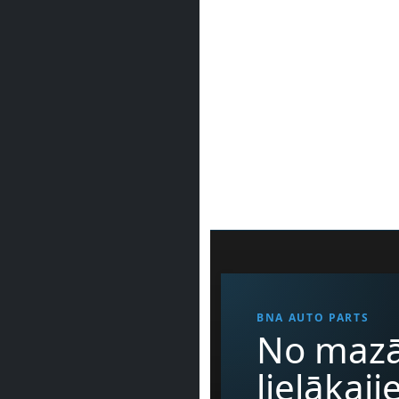
BNA AUTO PARTS
No mazā
lielākaj