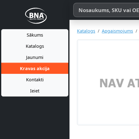
Meklēt pēc produkta nosaukum
Katalogs
Apgaismojums
Sākums
Katalogs
Jaunumi
Kravas akcija
Kontakti
Ieiet