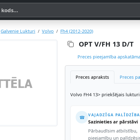
a, SKU vai OE koda
Galvenie Lukturi
Volvo
Fh4 (2012-2020)
OPT V/FH 13 D/T
Preces pieejamība apskatāma,
Preces apraksts
Preces p
Volvo FH4 13> priekšējais lukturis
VAJADZĪGA PALĪDZĪBA
☎
Sazinieties ar pārstāvi
Pārbaudīsim atbilstību,
pieejamību un palīdzēs