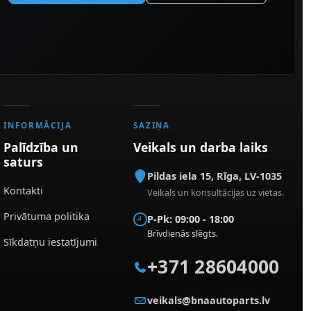
INFORMĀCIJA
SAZIŅA
Palīdzība un
Veikals un darba laiks
saturs
Pildas iela 15
,
Rīga
,
LV-1035
Kontakti
Veikals un konsultācijas uz vietas.
Privātuma politika
P-Pk: 09:00 - 18:00
Brīvdienās slēgts.
Sīkdatņu iestatījumi
+371 28604000
veikals@bnaautoparts.lv