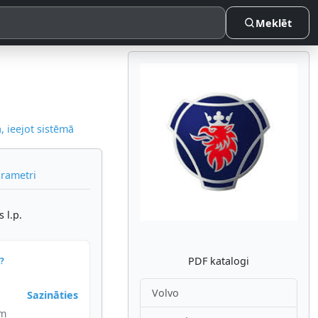
Meklēt
 ieejot sistēmā
Atpakaļ
Nākam
arametri
 l.p.
PDF katalogi
?
Volvo
Sazināties
im