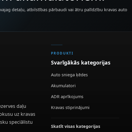
vajag detaļu, atbilstības pārbaudi vai ātru palīdzību kravas auto
PRODUKTI
Svarīgākās kategorijas
Auto sniega ķēdes
Akumulatori
ADR aprīkojums
ezerves daļu
Kravas stiprinājumi
 fokusu uz kravas
sku speciālistu
Skatīt visas kategorijas