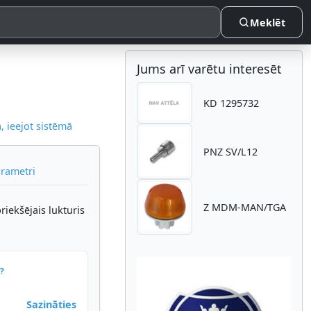
Meklēt
Jums arī varētu interesēt
KD 1295732
 ieejot sistēmā
PNZ SV/L12
arametri
Z MDM-MAN/TGA
iekšējais lukturis
?
Sazināties