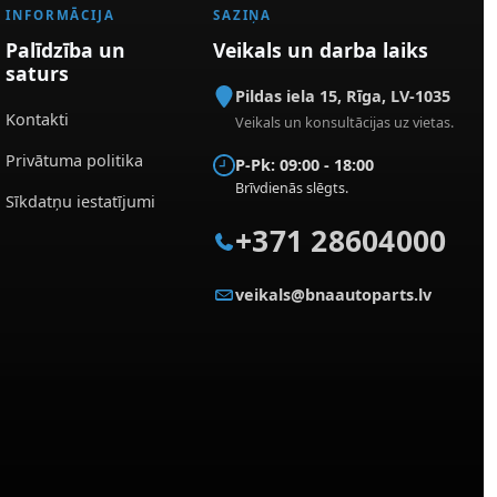
INFORMĀCIJA
SAZIŅA
Palīdzība un
Veikals un darba laiks
saturs
Pildas iela 15
,
Rīga
,
LV-1035
Kontakti
Veikals un konsultācijas uz vietas.
Privātuma politika
P-Pk: 09:00 - 18:00
Brīvdienās slēgts.
Sīkdatņu iestatījumi
+371 28604000
veikals@bnaautoparts.lv