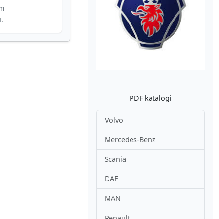
im
u.
Atpakaļ
Nākam
PDF katalogi
Volvo
Mercedes-Benz
Scania
DAF
MAN
Renault