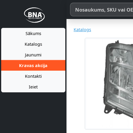
Meklēt pēc produkta nosaukum
Katalogs
Sākums
Katalogs
Jaunumi
Kravas akcija
Kontakti
Ieiet