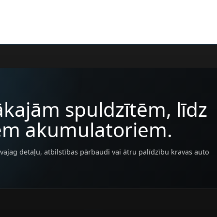
kajām spuldzītēm, līdz
iem akumulatoriem.
vajag detaļu, atbilstības pārbaudi vai ātru palīdzību kravas auto