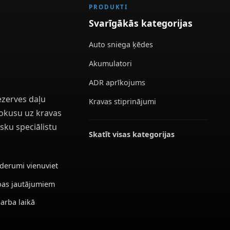
PRODUKTI
Svarīgākās kategorijas
Auto sniega ķēdes
Akumulatori
ADR aprīkojums
ezerves daļu
Kravas stiprinājumi
 fokusu uz kravas
sku speciālistu
Skatīt visas kategorijas
ederumi vienuviet
ības jautājumiem
darba laikā