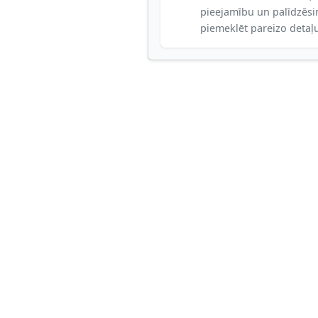
pieejamību un palīdzēs
piemeklēt pareizo detaļ