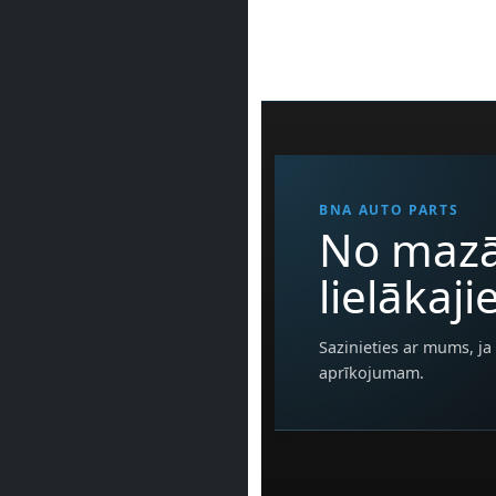
BNA AUTO PARTS
No mazā
lielākaj
Sazinieties ar mums, ja 
aprīkojumam.