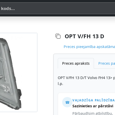
a, SKU vai OE koda
OPT V/FH 13 D
Preces pieejamība apskatāma,
Preces apraksts
Preces p
OPT V/FH 13 D/T Volvo FH4 13> pr
l.p.
VAJADZĪGA PALĪDZĪBA
☎
Sazinieties ar pārstāvi
Pārbaudīsim atbilstību,