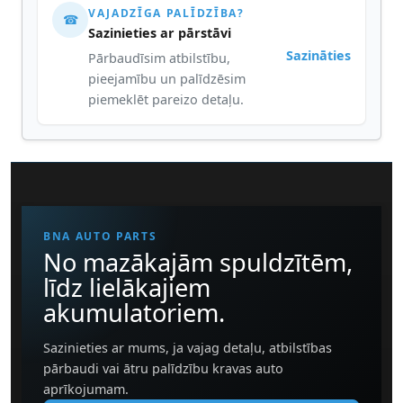
VAJADZĪGA PALĪDZĪBA?
☎
Sazinieties ar pārstāvi
Sazināties
Pārbaudīsim atbilstību,
pieejamību un palīdzēsim
piemeklēt pareizo detaļu.
BNA AUTO PARTS
No mazākajām spuldzītēm,
līdz lielākajiem
akumulatoriem.
Sazinieties ar mums, ja vajag detaļu, atbilstības
pārbaudi vai ātru palīdzību kravas auto
aprīkojumam.