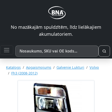
No mazākajām spuldzītēm, līdz lielākajiem
akumulatoriem.
Meklēt pēc produkta nosaukuma, SKU vai OE koda
Katalogs
Apgaismojums
Galvenie Lukturi
Volvo
Fh3 (2008-2012)