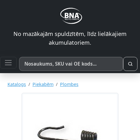
No mazākajām spuldzītēm, līdz lielākajiem
akumulatoriem.
Meklēt pēc produkta nosaukuma, SKU vai OE koda
Katalogs
Piekabēm
Plombes