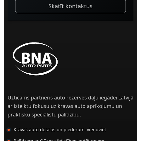
Skatīt kontaktus
Uzticams partneris auto rezerves daļu iegādei Latvijā
ar izteiktu fokusu uz kravas auto aprīkojumu un
praktisku speciālistu palīdzību.
Kravas auto detaļas un piederumi vienuviet
Palīdzam ar OE un atbilstības jautājumiem