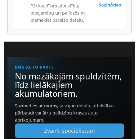
Sazināties
Pārbaudīsim atbilstību,
pieejamību un palīdzēsim
piemeklēt pareizo detaļu.
BNA AUTO PARTS
No mazākajām spuldzītēm,
līdz lielākajiem
akumulatoriem.
Sazinieties ar mums, ja vajag detaļu, atbilstības
pārbaudi vai ātru palīdzību kravas auto
aprīkojumam.
Zvanīt speciālistam