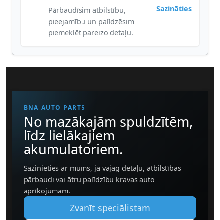
Sazināties
Pārbaudīsim atbilstību,
pieejamību un palīdzēsim
piemeklēt pareizo detaļu.
BNA AUTO PARTS
No mazākajām spuldzītēm,
līdz lielākajiem
akumulatoriem.
Sazinieties ar mums, ja vajag detaļu, atbilstības
pārbaudi vai ātru palīdzību kravas auto
aprīkojumam.
Zvanīt speciālistam