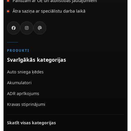
Palīdzam ar OE un atbilstības jautājumiem
Ātra saziņa ar speciālistu darba laikā
PRODUKTI
Svarīgākās kategorijas
Auto sniega ķēdes
Akumulatori
ADR aprīkojums
Kravas stiprinājumi
Skatīt visas kategorijas