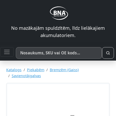
No mazākajām spuldzītēm, līdz lielākajiem
akumulatoriem.
Meklēt pēc produkta nosaukuma, SKU vai OE koda
Katalogs
Piekabēm
Bremzēm (Gaiss)
Savienotājgalvas