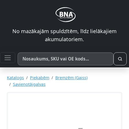
No mazākajām spuldzītēm, līdz lielākajiem
akumulatoriem.
Meklēt pēc produkta nosaukuma, SKU vai OE koda
Katalogs
Piekabēm
Bremzēm (Gaiss)
Savienotājgalvas