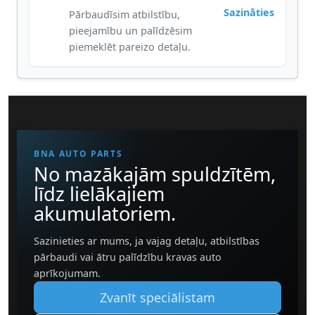
Sazināties
Pārbaudīsim atbilstību,
pieejamību un palīdzēsim
piemeklēt pareizo detaļu.
BNA AUTO PARTS
No mazākajām spuldzītēm,
līdz lielākajiem
akumulatoriem.
Sazinieties ar mums, ja vajag detaļu, atbilstības
pārbaudi vai ātru palīdzību kravas auto
aprīkojumam.
Zvanīt speciālistam