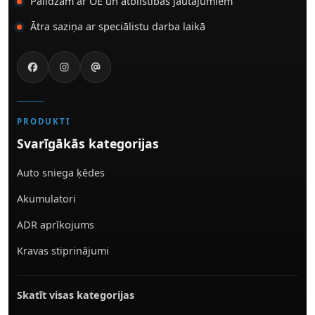
Palīdzam ar OE un atbilstības jautājumiem
Ātra saziņa ar speciālistu darba laikā
PRODUKTI
Svarīgākās kategorijas
Auto sniega ķēdes
Akumulatori
ADR aprīkojums
Kravas stiprinājumi
Skatīt visas kategorijas