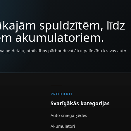
kajām spuldzītēm, līdz
iem akumulatoriem.
vajag detaļu, atbilstības pārbaudi vai ātru palīdzību kravas auto
PRODUKTI
Svarīgākās kategorijas
Auto sniega ķēdes
Akumulatori