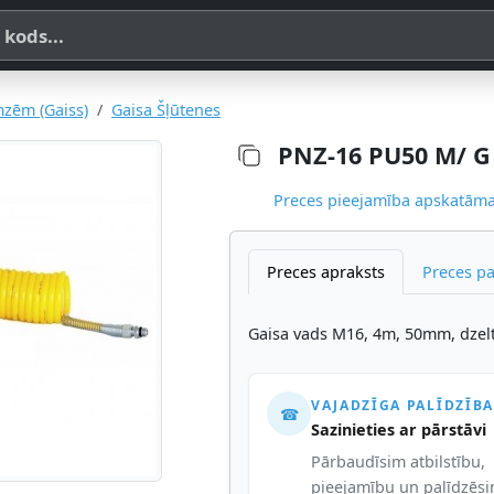
a, SKU vai OE koda
zēm (Gaiss)
Gaisa Šļūtenes
PNZ-16 PU50 M/ G
Preces pieejamība apskatāma,
Preces apraksts
Preces p
Gaisa vads M16, 4m, 50mm, dzelt
VAJADZĪGA PALĪDZĪBA
☎
Sazinieties ar pārstāvi
Pārbaudīsim atbilstību,
pieejamību un palīdzēs