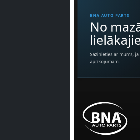
BNA AUTO PARTS
No mazā
lielākaj
Sazinieties ar mums, ja 
aprīkojumam.