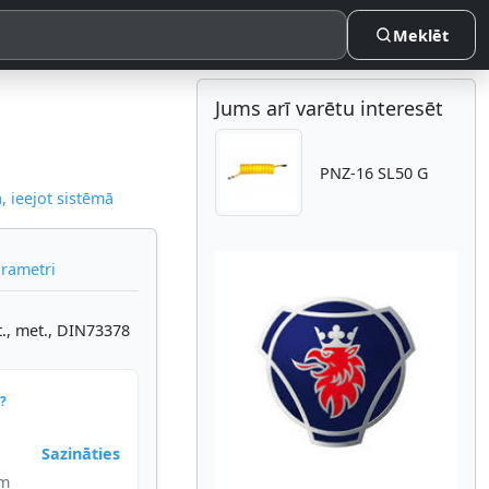
Meklēt
Jums arī varētu interesēt
PNZ-16 SL50 G
 ieejot sistēmā
arametri
., met., DIN73378
Atpakaļ
Nākam
?
Sazināties
im