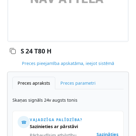
S 24 T80 H
Preces pieejamība apskatāma, ieejot sistēmā
Preces apraksts
Preces parametri
Skaņas signāls 24v augsts tonis
VAJADZĪGA PALĪDZĪBA?
☎
Sazinieties ar pārstāvi
Sazināties
Pārbaudīsim atbilstību,