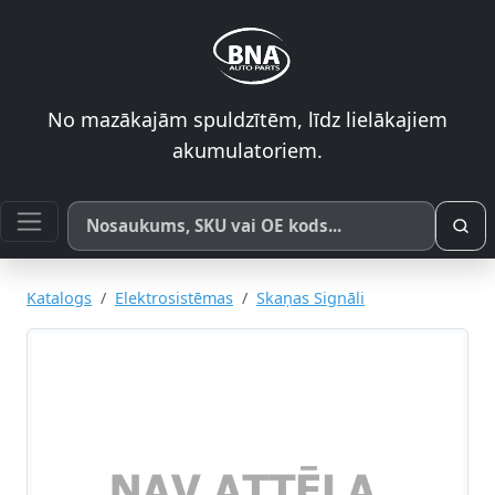
No mazākajām spuldzītēm, līdz lielākajiem
akumulatoriem.
Meklēt pēc produkta nosaukuma, SKU vai OE koda
Katalogs
Elektrosistēmas
Skaņas Signāli