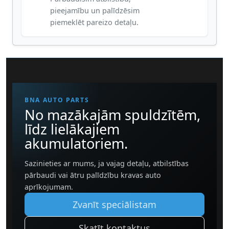
pieejamību un palīdzēsim
piemeklēt pareizo detaļu.
BNA AUTO PARTS
No mazākajām spuldzītēm,
līdz lielākajiem
akumulatoriem.
Sazinieties ar mums, ja vajag detaļu, atbilstības
pārbaudi vai ātru palīdzību kravas auto
aprīkojumam.
Zvanīt speciālistam
Skatīt kontaktus