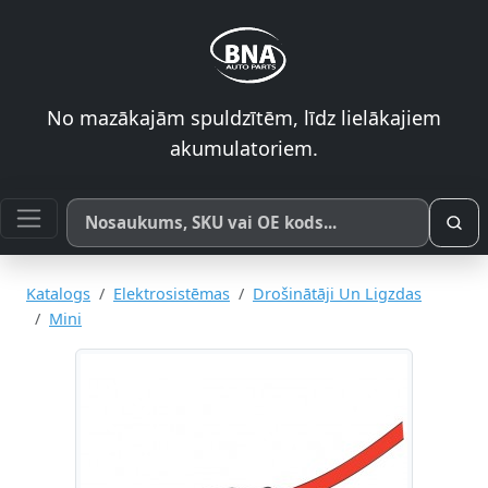
No mazākajām spuldzītēm, līdz lielākajiem
akumulatoriem.
Meklēt pēc produkta nosaukuma, SKU vai OE koda
Katalogs
Elektrosistēmas
Drošinātāji Un Ligzdas
Mini