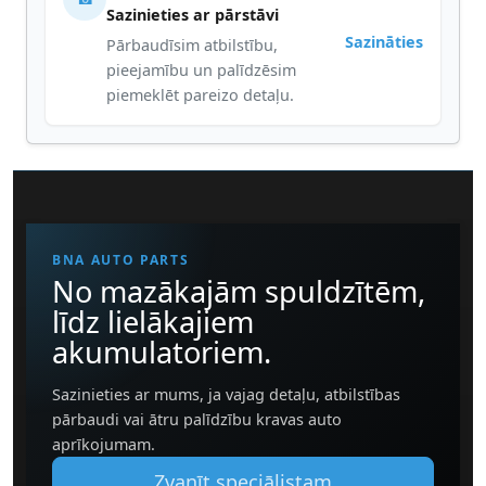
Sazinieties ar pārstāvi
Sazināties
Pārbaudīsim atbilstību,
pieejamību un palīdzēsim
piemeklēt pareizo detaļu.
BNA AUTO PARTS
No mazākajām spuldzītēm,
līdz lielākajiem
akumulatoriem.
Sazinieties ar mums, ja vajag detaļu, atbilstības
pārbaudi vai ātru palīdzību kravas auto
aprīkojumam.
Zvanīt speciālistam