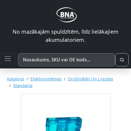
No mazākajām spuldzītēm, līdz lielākajiem
akumulatoriem.
Meklēt pēc produkta nosaukuma, SKU vai OE koda
Katalogs
Elektrosistēmas
Drošinātāji Un Ligzdas
Standarta