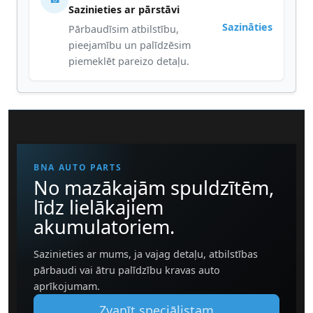
Sazinieties ar pārstāvi
Sazināties
Pārbaudīsim atbilstību,
pieejamību un palīdzēsim
piemeklēt pareizo detaļu.
BNA AUTO PARTS
No mazākajām spuldzītēm,
līdz lielākajiem
akumulatoriem.
Sazinieties ar mums, ja vajag detaļu, atbilstības
pārbaudi vai ātru palīdzību kravas auto
aprīkojumam.
Zvanīt speciālistam