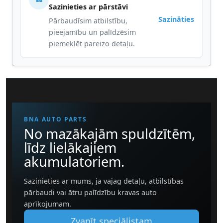
Sazinieties ar pārstāvi
Sazināties
Pārbaudīsim atbilstību,
pieejamību un palīdzēsim
piemeklēt pareizo detaļu.
BNA AUTO PARTS
No mazākajām spuldzītēm,
līdz lielākajiem
akumulatoriem.
Sazinieties ar mums, ja vajag detaļu, atbilstības
pārbaudi vai ātru palīdzību kravas auto
aprīkojumam.
Zvanīt speciālistam