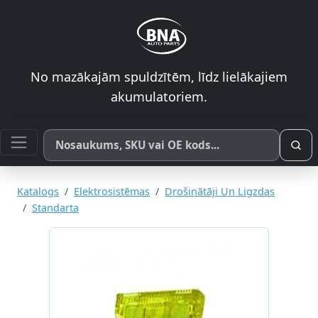
No mazākajām spuldzītēm, līdz lielākajiem
akumulatoriem.
Meklēt pēc produkta nosaukuma, SKU vai OE koda
Katalogs
Elektrosistēmas
Drošinātāji Un Ligzdas
Standarta