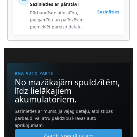
Sazinieties ar pārstāvi
Sazināties
Pārbaudīsim atbilstību,
pieejamību un palīdzēsim
piemeklēt pareizo detaļu.
BNA AUTO PARTS
No mazākajām spuldzītēm,
līdz lielākajiem
akumulatoriem.
Sazinieties ar mums, ja vajag detaļu, atbilstības
pārbaudi vai ātru palīdzību kravas auto
aprīkojumam.
Zvanīt speciālistam