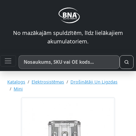
No mazākajām spuldzītēm, līdz lielākajiem
akumulatoriem.
Meklēt pēc produkta nosaukuma, SKU vai OE koda
Katalogs
Elektrosistēmas
Drošinātāji Un Ligzdas
Mini