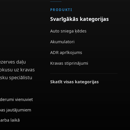
PRODUKTI
Svarīgākās kategorijas
Auto sniega ķēdes
Akumulatori
ADR aprīkojums
ezerves daļu
Kravas stiprinājumi
 fokusu uz kravas
sku speciālistu
Skatīt visas kategorijas
ederumi vienuviet
ības jautājumiem
darba laikā