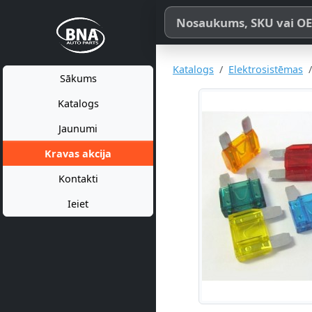
Meklēt pēc produkta nosaukum
Katalogs
Elektrosistēmas
Sākums
Katalogs
Jaunumi
Kravas akcija
Kontakti
Ieiet