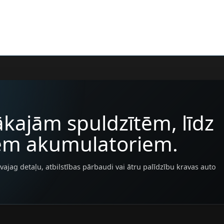
kajām spuldzītēm, līdz
iem akumulatoriem.
vajag detaļu, atbilstības pārbaudi vai ātru palīdzību kravas auto