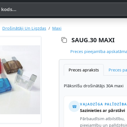
a, SKU vai OE koda
Drošinātāji Un Ligzdas
Maxi
SAUG.30 MAXI
Preces pieejamība apskatāma,
Preces apraksts
Preces p
Plāksnīšu drošinātājs 30A maxi
VAJADZĪGA PALĪDZĪBA
☎
Sazinieties ar pārstāvi
Pārbaudīsim atbilstību,
pieejamību un palīdzēs