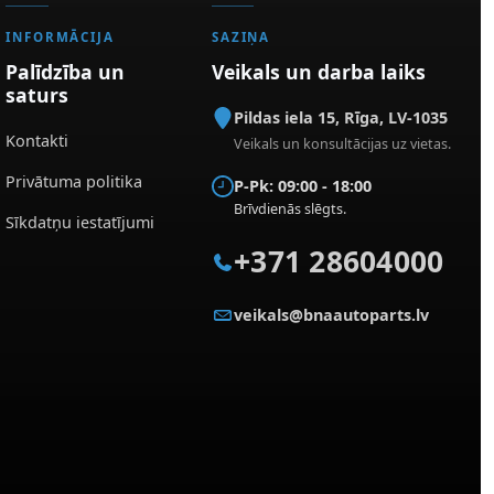
INFORMĀCIJA
SAZIŅA
Palīdzība un
Veikals un darba laiks
saturs
Pildas iela 15
,
Rīga
,
LV-1035
Kontakti
Veikals un konsultācijas uz vietas.
Privātuma politika
P-Pk: 09:00 - 18:00
Brīvdienās slēgts.
Sīkdatņu iestatījumi
+371 28604000
veikals@bnaautoparts.lv