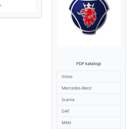
u.
Atpakaļ
Nākam
PDF katalogi
Volvo
Mercedes-Benz
Scania
DAF
MAN