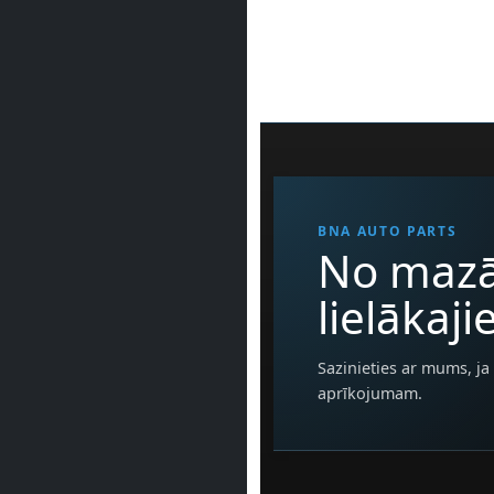
BNA AUTO PARTS
No mazā
lielākaj
Sazinieties ar mums, ja 
aprīkojumam.