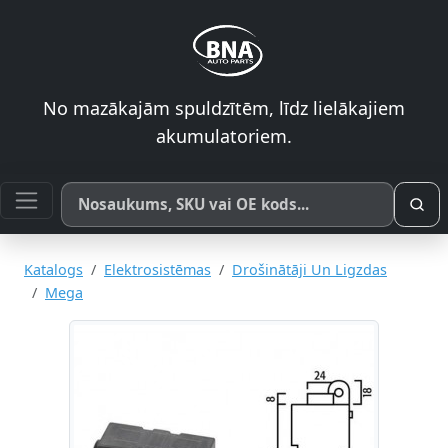
No mazākajām spuldzītēm, līdz lielākajiem
akumulatoriem.
Meklēt pēc produkta nosaukuma, SKU vai OE koda
Katalogs
Elektrosistēmas
Drošinātāji Un Ligzdas
Mega