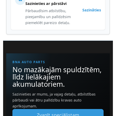
Sazinieties ar pārstāvi
Sazināties
Pārbaudīsim atbilstību,
pieejamību un palīdzēsim
piemeklēt pareizo detaļu.
BNA AUTO PARTS
No mazākajām spuldzītēm,
līdz lielākajiem
akumulatoriem.
Sazinieties ar mums, ja vajag detaļu, atbilstības
pārbaudi vai ātru palīdzību kravas auto
aprīkojumam.
Zvanīt speciālistam