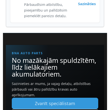
Sazināties
Pārbaudīsim atbilstību,
pieejamību un palīdzēsim
piemeklēt pareizo detaļu.
BNA AUTO PARTS
No mazākajām spuldzītēm,
līdz lielākajiem
akumulatoriem.
Sazinieties ar mums, ja vajag detaļu, atbilstības
pārbaudi vai ātru palīdzību kravas auto
aprīkojumam.
Zvanīt speciālistam