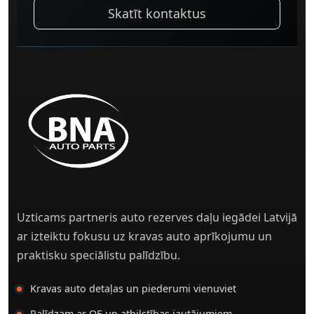
Skatīt kontaktus
Uzticams partneris auto rezerves daļu iegādei Latvijā
ar izteiktu fokusu uz kravas auto aprīkojumu un
praktisku speciālistu palīdzību.
Kravas auto detaļas un piederumi vienuviet
Palīdzam ar OE un atbilstības jautājumiem