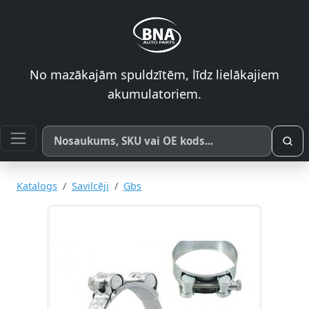
No mazākajām spuldzītēm, līdz lielākajiem
akumulatoriem.
Meklēt pēc produkta nosaukuma, SKU vai OE koda
Katalogs
Savilcēji
Gbs