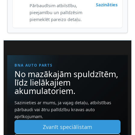
Sazināties
Pārbaudīsim atbilstību,
pieejamību un palīdzēsim
piemeklēt pareizo detaļu.
BNA AUTO PARTS
No mazākajām spuldzītēm,
līdz lielākajiem
akumulatoriem.
Sazinieties ar mums, ja vajag detaļu, atbilstības
pārbaudi vai ātru palīdzību kravas auto
aprīkojumam.
Zvanīt speciālistam