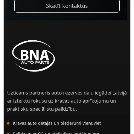
Skatīt kontaktus
Uzticams partneris auto rezerves daļu iegādei Latvijā
ar izteiktu fokusu uz kravas auto aprīkojumu un
praktisku speciālistu palīdzību.
Kravas auto detaļas un piederumi vienuviet
Palīdzam ar OE un atbilstības jautājumiem