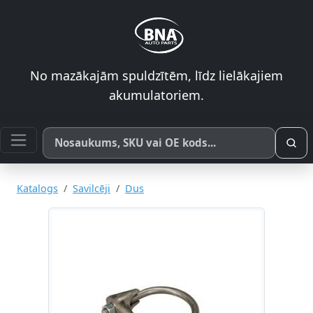
No mazākajām spuldzītēm, līdz lielākajiem
akumulatoriem.
Meklēt pēc produkta nosaukuma, SKU vai OE koda
Katalogs
Savilcēji
Dus