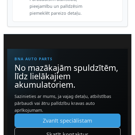
pieejamību un palīdzēsim
piemeklēt pareizo detaļu.
BNA AUTO PARTS
No mazākajām spuldzītēm,
līdz lielākajiem
akumulatoriem.
Sazinieties ar mums, ja vajag detaļu, atbilstības
pārbaudi vai ātru palīdzību kravas auto
aprīkojumam.
Zvanīt speciālistam
Skatīt kontaktus