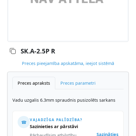
SK.A-2.5P R
Preces pieejamība apskatāma, ieejot sistēmā
Preces apraksts
Preces parametri
Vadu uzgalis 6.3mm spraudnis pusizolēts sarkans
VAJADZĪGA PALĪDZĪBA?
☎
Sazinieties ar pārstāvi
Sazināties
Pārbaudīsim atbilstību,