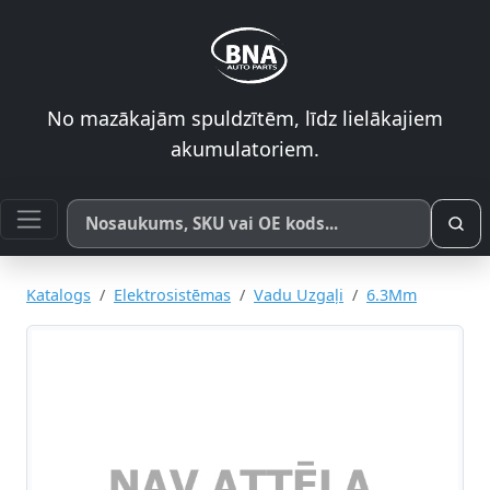
No mazākajām spuldzītēm, līdz lielākajiem
akumulatoriem.
Meklēt pēc produkta nosaukuma, SKU vai OE koda
Katalogs
Elektrosistēmas
Vadu Uzgaļi
6.3Mm