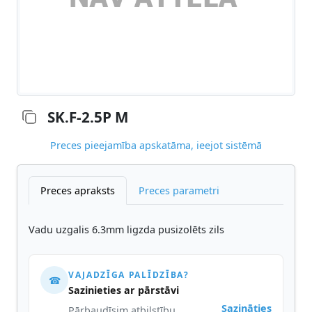
SK.F-2.5P M
Preces pieejamība apskatāma, ieejot sistēmā
Preces apraksts
Preces parametri
Vadu uzgalis 6.3mm ligzda pusizolēts zils
VAJADZĪGA PALĪDZĪBA?
☎
Sazinieties ar pārstāvi
Sazināties
Pārbaudīsim atbilstību,