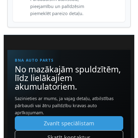
pieejamību un palīdzēsim
piemeklēt pareizo detaļu.
BNA AUTO PARTS
No mazākajām spuldzītēm,
līdz lielākajiem
akumulatoriem.
Sazinieties ar mums, ja vajag detaļu, atbilstības
pārbaudi vai ātru palīdzību kravas auto
aprīkojumam.
Zvanīt speciālistam
Skatīt kontaktus