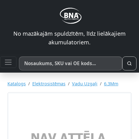
No mazākajām spuldzītēm, līdz lielākajiem
akumulatoriem.
Meklēt pēc produkta nosaukuma, SKU vai OE koda
Katalogs
Elektrosistēmas
Vadu Uzgaļi
6.3Mm