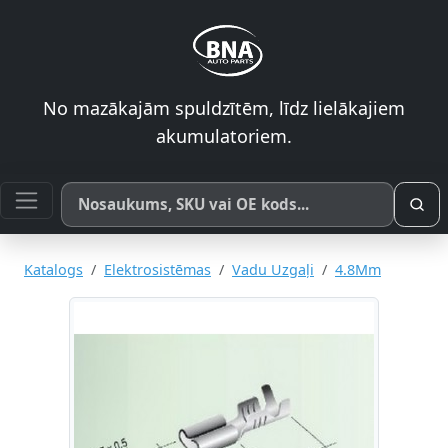
No mazākajām spuldzītēm, līdz lielākajiem
akumulatoriem.
Meklēt pēc produkta nosaukuma, SKU vai OE koda
Katalogs
Elektrosistēmas
Vadu Uzgaļi
4.8Mm