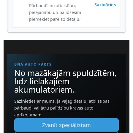
Sazināties
Pārbaudīsim atbilstību,
pieejamību un palīdzēsim
piemeklēt pareizo detaļu.
BNA AUTO PARTS
No mazākajām spuldzītēm,
līdz lielākajiem
akumulatoriem.
Sazinieties ar mums, ja vajag detaļu, atbilstības
pārbaudi vai ātru palīdzību kravas auto
aprīkojumam.
Zvanīt speciālistam