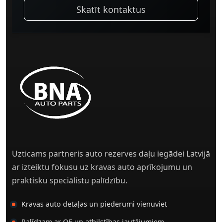
Skatīt kontaktus
Uzticams partneris auto rezerves daļu iegādei Latvijā
ar izteiktu fokusu uz kravas auto aprīkojumu un
praktisku speciālistu palīdzību.
Kravas auto detaļas un piederumi vienuviet
Palīdzam ar OE un atbilstības jautājumiem