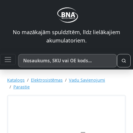
No mazākajām spuldzītēm, līdz lielākajiem
akumulatoriem.
Meklēt pēc produkta nosaukuma, SKU vai OE koda
Katalogs
Elektrosistēmas
Vadu Savienojumi
Parastie