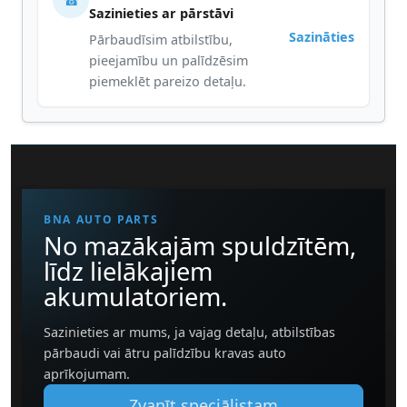
☎
Sazinieties ar pārstāvi
Sazināties
Pārbaudīsim atbilstību,
pieejamību un palīdzēsim
piemeklēt pareizo detaļu.
BNA AUTO PARTS
No mazākajām spuldzītēm,
līdz lielākajiem
akumulatoriem.
Sazinieties ar mums, ja vajag detaļu, atbilstības
pārbaudi vai ātru palīdzību kravas auto
aprīkojumam.
Zvanīt speciālistam