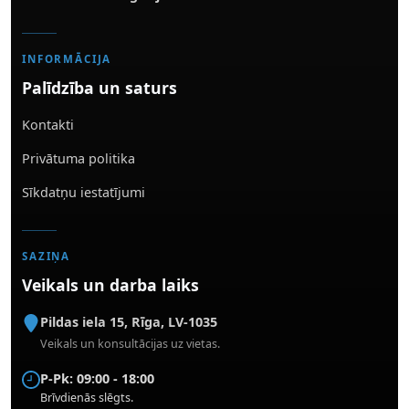
INFORMĀCIJA
Palīdzība un saturs
Kontakti
Privātuma politika
Sīkdatņu iestatījumi
SAZIŅA
Veikals un darba laiks
Pildas iela 15
,
Rīga
,
LV-1035
Veikals un konsultācijas uz vietas.
P-Pk: 09:00 - 18:00
Brīvdienās slēgts.