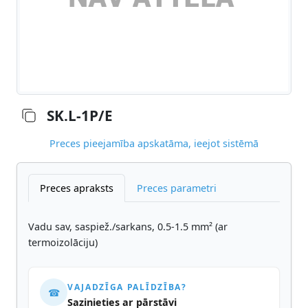
SK.L-1P/E
Preces pieejamība apskatāma, ieejot sistēmā
Preces apraksts
Preces parametri
Vadu sav, saspiež./sarkans, 0.5-1.5 mm² (ar
termoizolāciju)
VAJADZĪGA PALĪDZĪBA?
☎
Sazinieties ar pārstāvi