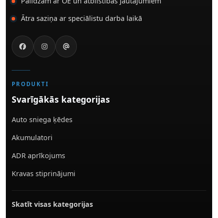
Palīdzam ar OE un atbilstības jautājumiem
Ātra saziņa ar speciālistu darba laikā
PRODUKTI
Svarīgākās kategorijas
Auto sniega ķēdes
Akumulatori
ADR aprīkojums
Kravas stiprinājumi
Skatīt visas kategorijas