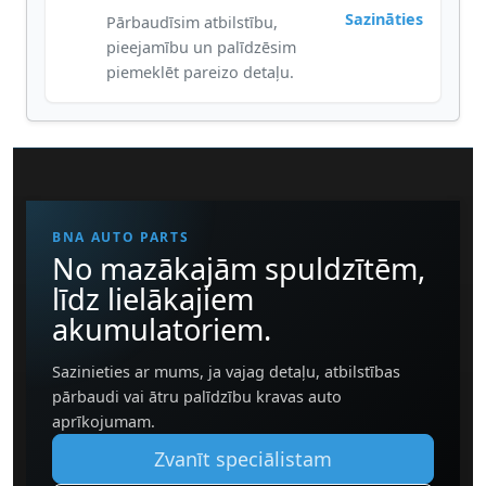
Sazināties
Pārbaudīsim atbilstību,
pieejamību un palīdzēsim
piemeklēt pareizo detaļu.
BNA AUTO PARTS
No mazākajām spuldzītēm,
līdz lielākajiem
akumulatoriem.
Sazinieties ar mums, ja vajag detaļu, atbilstības
pārbaudi vai ātru palīdzību kravas auto
aprīkojumam.
Zvanīt speciālistam