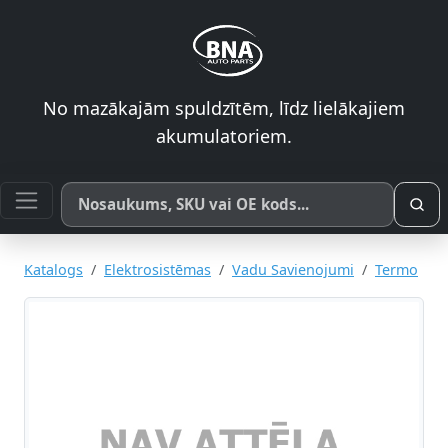
No mazākajām spuldzītēm, līdz lielākajiem
akumulatoriem.
Meklēt pēc produkta nosaukuma, SKU vai OE koda
Katalogs
Elektrosistēmas
Vadu Savienojumi
Termo