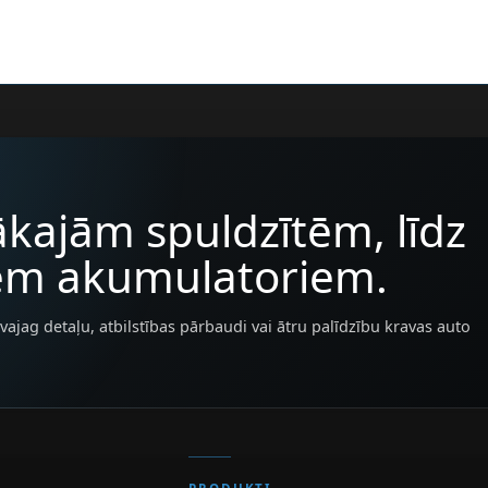
kajām spuldzītēm, līdz
iem akumulatoriem.
vajag detaļu, atbilstības pārbaudi vai ātru palīdzību kravas auto