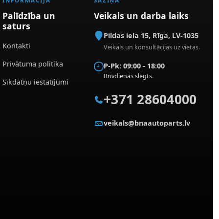
INFORMĀCIJA
SAZIŅA
Palīdzība un
Veikals un darba laiks
saturs
Pildas iela 15
,
Rīga
,
LV-1035
Kontakti
Veikals un konsultācijas uz vietas.
Privātuma politika
P-Pk: 09:00 - 18:00
Brīvdienās slēgts.
Sīkdatņu iestatījumi
+371 28604000
veikals@bnaautoparts.lv