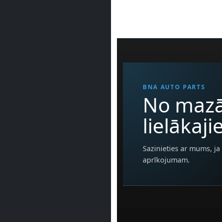
BNA AUTO PARTS
No mazā
lielākaj
Sazinieties ar mums, ja 
aprīkojumam.