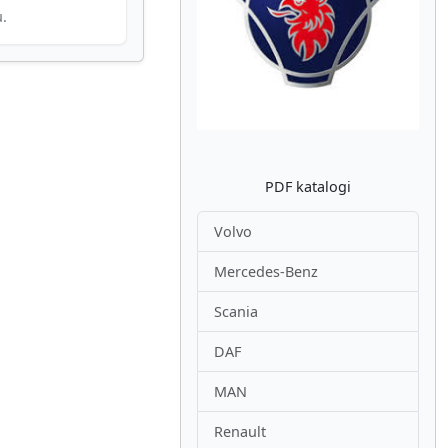
u.
Atpakaļ
Nākam
PDF katalogi
Volvo
Mercedes-Benz
Scania
DAF
MAN
Renault