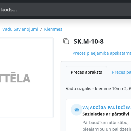
a, SKU vai OE koda
Vadu Savienojumi
Klemmes
SK.M-10-8
Preces pieejamība apskatāma,
Preces apraksts
Preces p
Vadu uzgalis - klemme 10mm2, 
VAJADZĪGA PALĪDZĪBA
☎
Sazinieties ar pārstāvi
Pārbaudīsim atbilstību,
pieejamību un palīdzēs