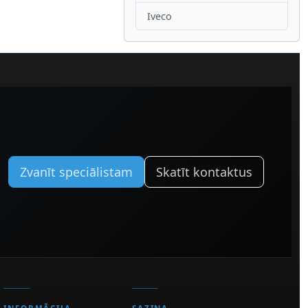
Iveco
Zvanīt speciālistam
Skatīt kontaktus