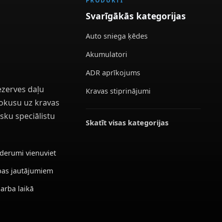
PRODUKTI
Svarīgākās kategorijas
Auto sniega ķēdes
Akumulatori
ADR aprīkojums
ezerves daļu
Kravas stiprinājumi
 fokusu uz kravas
sku speciālistu
Skatīt visas kategorijas
ederumi vienuviet
ības jautājumiem
darba laikā