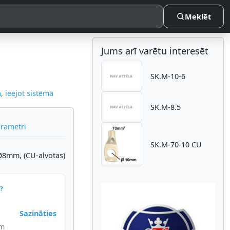
Meklēt
Jums arī varētu interesēt
SK.M-10-6
 ieejot sistēmā
SK.M-8.5
arametri
SK.M-70-10 CU
Ø8mm, (CU-alvotas)
?
Sazināties
im