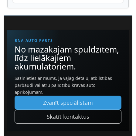
BNA AUTO PARTS
No mazākajām spuldzītēm,
līdz lielākajiem
akumulatoriem.
Sazinieties ar mums, ja vajag detaļu, atbilstības
pārbaudi vai ātru palīdzību kravas auto
aprīkojumam.
Zvanīt speciālistam
Skatīt kontaktus