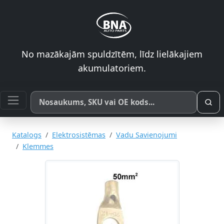
No mazākajām spuldzītēm, līdz lielākajiem
akumulatoriem.
Meklēt pēc produkta nosaukuma, SKU vai OE koda
Katalogs
Elektrosistēmas
Vadu Savienojumi
Klemmes