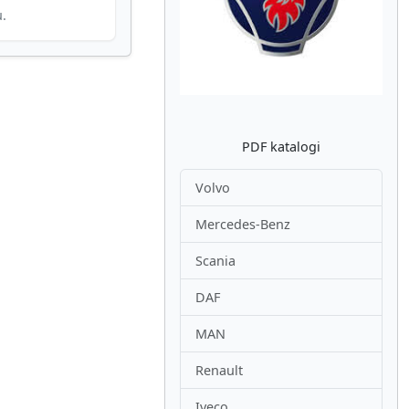
Atpakaļ
Nākam
u.
PDF katalogi
Volvo
Mercedes-Benz
Scania
DAF
MAN
Renault
Iveco