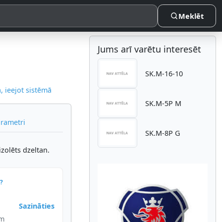
Meklēt
Jums arī varētu interesēt
SK.M-16-10
 ieejot sistēmā
SK.M-5P M
arametri
SK.M-8P G
olēts dzeltan.
?
Sazināties
im