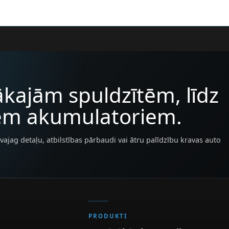
kajām spuldzītēm, līdz
iem akumulatoriem.
vajag detaļu, atbilstības pārbaudi vai ātru palīdzību kravas auto
PRODUKTI