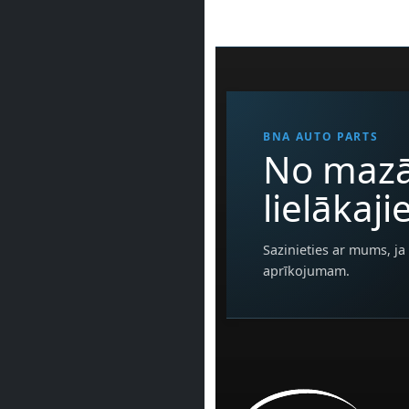
BNA AUTO PARTS
No mazā
lielākaj
Sazinieties ar mums, ja 
aprīkojumam.