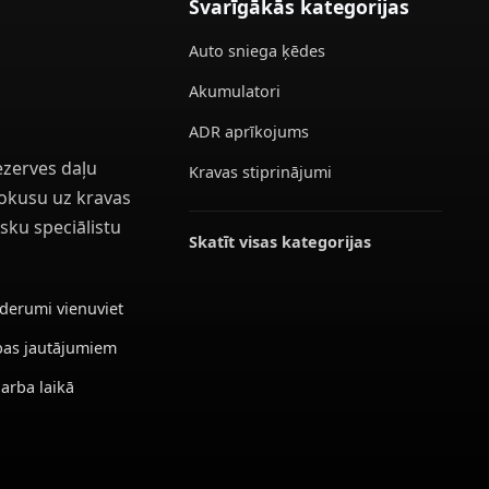
Svarīgākās kategorijas
Auto sniega ķēdes
Akumulatori
ADR aprīkojums
ezerves daļu
Kravas stiprinājumi
 fokusu uz kravas
sku speciālistu
Skatīt visas kategorijas
ederumi vienuviet
ības jautājumiem
darba laikā