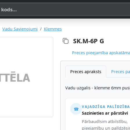
a, SKU vai OE koda
Vadu Savienojumi
Klemmes
SK.M-6P G
Preces pieejamība apskatāma,
Preces apraksts
Preces p
Vadu uzgalis - klemme 6mm pusiz
VAJADZĪGA PALĪDZĪBA
☎
Sazinieties ar pārstāvi
Pārbaudīsim atbilstību,
pieejamību un palīdzēs