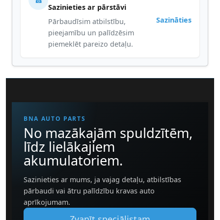
☎
Sazinieties ar pārstāvi
Sazināties
Pārbaudīsim atbilstību,
pieejamību un palīdzēsim
piemeklēt pareizo detaļu.
BNA AUTO PARTS
No mazākajām spuldzītēm,
līdz lielākajiem
akumulatoriem.
Sazinieties ar mums, ja vajag detaļu, atbilstības
pārbaudi vai ātru palīdzību kravas auto
aprīkojumam.
Zvanīt speciālistam