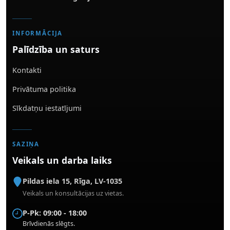
INFORMĀCIJA
Palīdzība un saturs
Kontakti
Privātuma politika
Sīkdatņu iestatījumi
SAZIŅA
Veikals un darba laiks
Pildas iela 15
,
Rīga
,
LV-1035
Veikals un konsultācijas uz vietas.
P-Pk: 09:00 - 18:00
Brīvdienās slēgts.