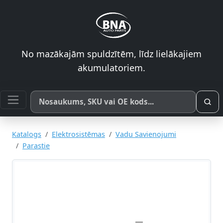
No mazākajām spuldzītēm, līdz lielākajiem
akumulatoriem.
Meklēt pēc produkta nosaukuma, SKU vai OE koda
Katalogs
Elektrosistēmas
Vadu Savienojumi
Parastie