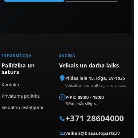
INFORMĀCIJA
SAZIŅA
Palīdzība un
Veikals un darba laiks
saturs
Pildas iela 15
,
Rīga
,
LV-1035
Kontakti
Veikals un konsultācijas uz vietas.
Privātuma politika
P-Pk: 09:00 - 18:00
Brīvdienās slēgts.
Sīkdatņu iestatījumi
+371 28604000
veikals@bnaautoparts.lv