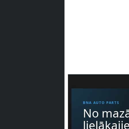
BNA AUTO PARTS
No mazā
lielākaj