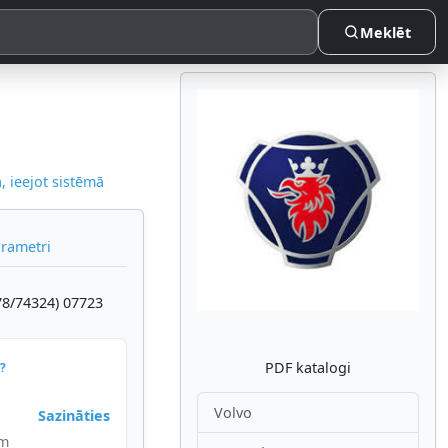
Meklēt
 ieejot sistēmā
Atpakaļ
Nākam
arametri
8/74324) 07723
PDF katalogi
?
Volvo
Sazināties
im