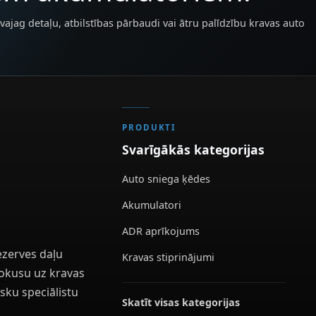
vajag detaļu, atbilstības pārbaudi vai ātru palīdzību kravas auto
PRODUKTI
Svarīgākās kategorijas
Auto sniega ķēdes
Akumulatori
ADR aprīkojums
ezerves daļu
Kravas stiprinājumi
 fokusu uz kravas
sku speciālistu
Skatīt visas kategorijas