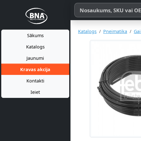
Meklēt pēc produkta nosaukum
Katalogs
Pneimatika
Gai
Sākums
Katalogs
Jaunumi
Kravas akcija
Kontakti
Ieiet