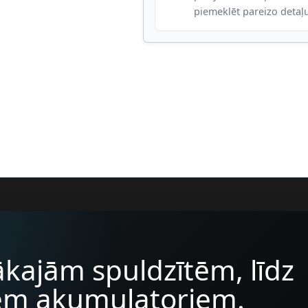
piemeklēt pareizo detaļ
kajām spuldzītēm, līdz
iem akumulatoriem.