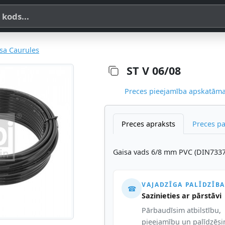
a, SKU vai OE koda
sa Caurules
ST V 06/08
Preces pieejamība apskatāma,
Preces apraksts
Preces p
Gaisa vads 6/8 mm PVC (DIN7337
VAJADZĪGA PALĪDZĪBA
☎
Sazinieties ar pārstāvi
Pārbaudīsim atbilstību,
pieejamību un palīdzēs