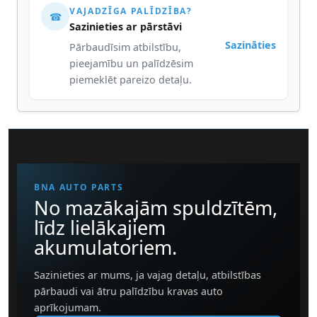
VAJADZĪGA PALĪDZĪBA?
☎
Sazinieties ar pārstāvi
Sazināties
Pārbaudīsim atbilstību,
pieejamību un palīdzēsim
piemeklēt pareizo detaļu.
BNA AUTO PARTS
No mazākajām spuldzītēm,
līdz lielākajiem
akumulatoriem.
Sazinieties ar mums, ja vajag detaļu, atbilstības
pārbaudi vai ātru palīdzību kravas auto
aprīkojumam.