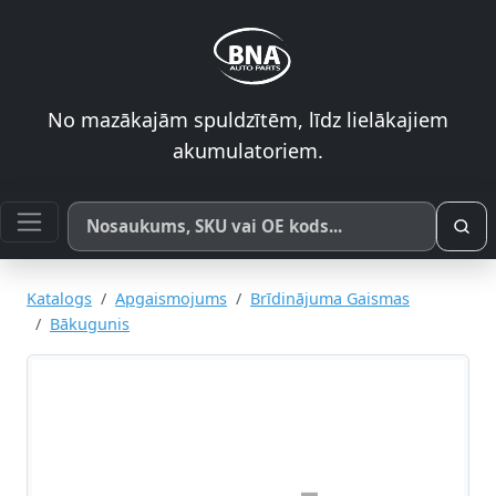
No mazākajām spuldzītēm, līdz lielākajiem
akumulatoriem.
Meklēt pēc produkta nosaukuma, SKU vai OE koda
Katalogs
Apgaismojums
Brīdinājuma Gaismas
Bākugunis