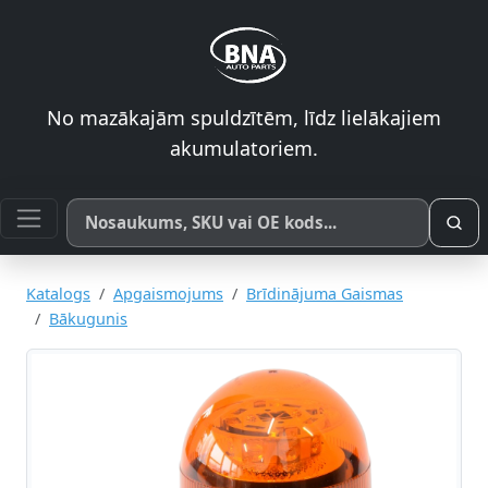
No mazākajām spuldzītēm, līdz lielākajiem
akumulatoriem.
Meklēt pēc produkta nosaukuma, SKU vai OE koda
Katalogs
Apgaismojums
Brīdinājuma Gaismas
Bākugunis