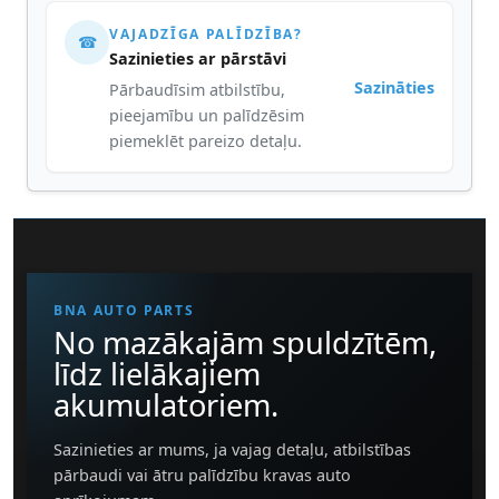
VAJADZĪGA PALĪDZĪBA?
☎
Sazinieties ar pārstāvi
Sazināties
Pārbaudīsim atbilstību,
pieejamību un palīdzēsim
piemeklēt pareizo detaļu.
BNA AUTO PARTS
No mazākajām spuldzītēm,
līdz lielākajiem
akumulatoriem.
Sazinieties ar mums, ja vajag detaļu, atbilstības
pārbaudi vai ātru palīdzību kravas auto