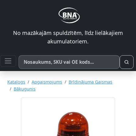
No mazākajām spuldzītēm, līdz lielākajiem
akumulatoriem.
Meklēt pēc produkta nosaukuma, SKU vai OE koda
Katalogs
Apgaismojums
Brīdinājuma Gaismas
Bākugunis