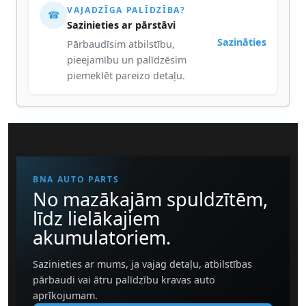
VAJADZĪGA PALĪDZĪBA?
☎
Sazinieties ar pārstāvi
Sazināties
Pārbaudīsim atbilstību,
pieejamību un palīdzēsim
piemeklēt pareizo detaļu.
BNA AUTO PARTS
No mazākajām spuldzītēm,
līdz lielākajiem
akumulatoriem.
Sazinieties ar mums, ja vajag detaļu, atbilstības
pārbaudi vai ātru palīdzību kravas auto
aprīkojumam.