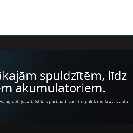
kajām spuldzītēm, līdz
iem akumulatoriem.
vajag detaļu, atbilstības pārbaudi vai ātru palīdzību kravas auto