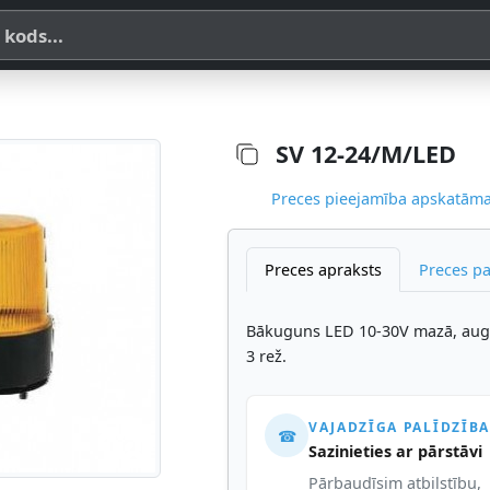
a, SKU vai OE koda
SV 12-24/M/LED
Preces pieejamība apskatāma,
Preces apraksts
Preces p
Bākuguns LED 10-30V mazā, aug
3 rež.
VAJADZĪGA PALĪDZĪBA
☎
Sazinieties ar pārstāvi
Pārbaudīsim atbilstību,