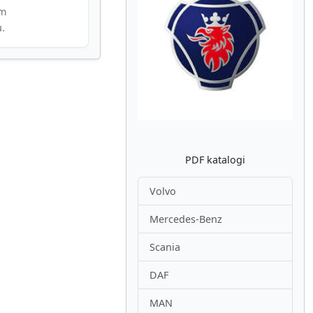
im
u.
Atpakaļ
Nākam
PDF katalogi
Volvo
Mercedes-Benz
Scania
DAF
MAN