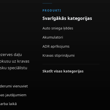
PRODUKTI
Svarīgākās kategorijas
Auto sniega ķēdes
Akumulatori
ADR aprīkojums
ezerves daļu
Kravas stiprinājumi
 fokusu uz kravas
sku speciālistu
Skatīt visas kategorijas
ederumi vienuviet
ības jautājumiem
darba laikā