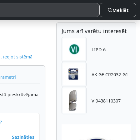
Meklēt
Jums arī varētu interesēt
LIPD 6
 ieejot sistēmā
AK GE CR2032-G1
arametri
stā pieskrūvējama
V 9438110307
?
Sazināties