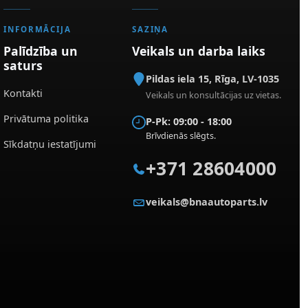
INFORMĀCIJA
SAZIŅA
Palīdzība un
Veikals un darba laiks
saturs
Pildas iela 15
,
Rīga
,
LV-1035
Kontakti
Veikals un konsultācijas uz vietas.
Privātuma politika
P-Pk: 09:00 - 18:00
Brīvdienās slēgts.
Sīkdatņu iestatījumi
+371 28604000
veikals@bnaautoparts.lv