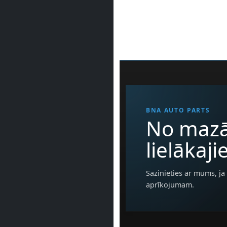
BNA AUTO PARTS
No mazā
lielākaj
Sazinieties ar mums, ja 
aprīkojumam.