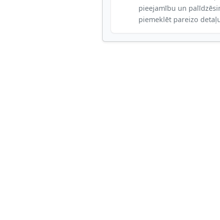
pieejamību un palīdzēs
piemeklēt pareizo detaļ