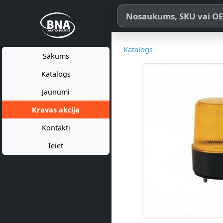
Meklēt pēc produkta nosaukum
Katalogs
Sākums
Katalogs
Jaunumi
Kravas akcija
Kontakti
Ieiet