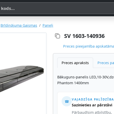
a, SKU vai OE koda
Brīdinājuma Gaismas
Paneļi
SV 1603-140936
Preces pieejamība apskatāma,
Preces apraksts
Preces p
Bākuguns-panelis LED,10-30V,dz
Phantom 1400mm
VAJADZĪGA PALĪDZĪBA
☎
Sazinieties ar pārstāvi
Pārbaudīsim atbilstību,