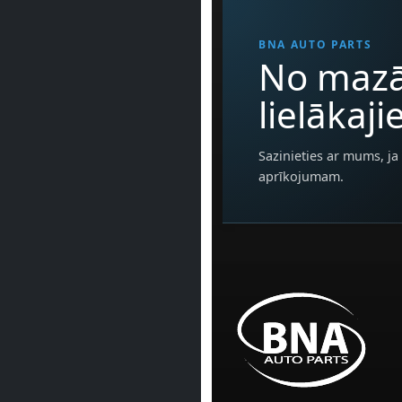
BNA AUTO PARTS
No mazā
lielākaj
Sazinieties ar mums, ja 
aprīkojumam.