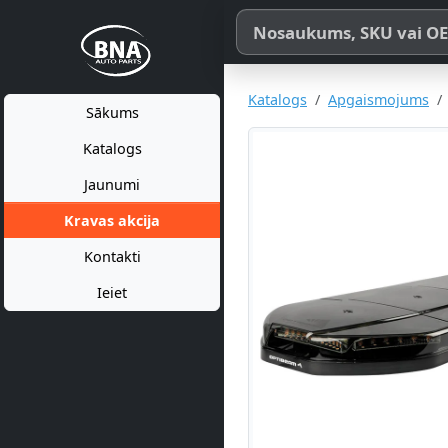
Meklēt pēc produkta nosaukum
Katalogs
Apgaismojums
Sākums
Katalogs
Jaunumi
Kravas akcija
Kontakti
Ieiet