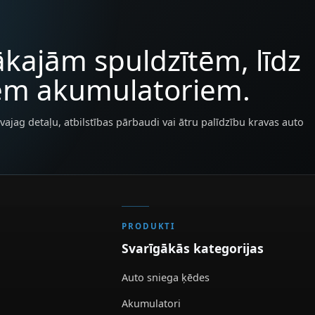
kajām spuldzītēm, līdz
iem akumulatoriem.
vajag detaļu, atbilstības pārbaudi vai ātru palīdzību kravas auto
PRODUKTI
Svarīgākās kategorijas
Auto sniega ķēdes
Akumulatori