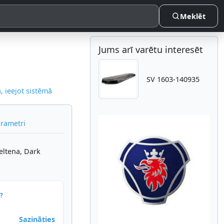
Meklēt
Jums arī varētu interesēt
SV 1603-140935
 ieejot sistēmā
arametri
eltena, Dark
Atpakaļ
Nākam
?
Sazināties