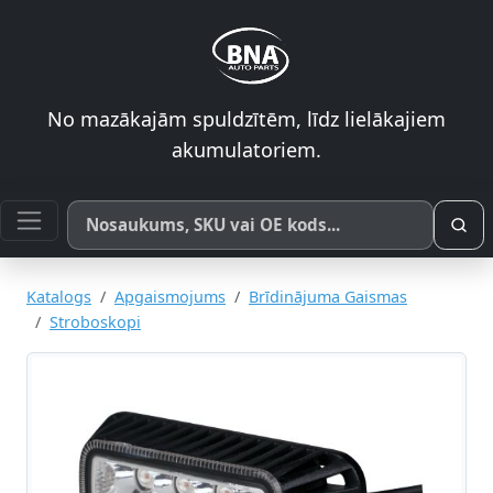
No mazākajām spuldzītēm, līdz lielākajiem
akumulatoriem.
Meklēt pēc produkta nosaukuma, SKU vai OE koda
Katalogs
Apgaismojums
Brīdinājuma Gaismas
Stroboskopi