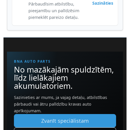
Sazināties
Pārbaudīsim atbilstību,
pieejamību un palīdzēsim
piemeklēt pareizo detaļu.
BNA AUTO PARTS
No mazākajām spuldzītēm,
līdz lielākajiem
akumulatoriem.
Sazinieties ar mums, ja vajag detaļu, atbilstības
pārbaudi vai ātru palīdzību kravas auto
aprīkojumam.
Zvanīt speciālistam