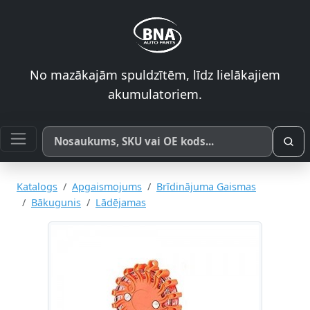
No mazākajām spuldzītēm, līdz lielākajiem
akumulatoriem.
Meklēt pēc produkta nosaukuma, SKU vai OE koda
Katalogs
Apgaismojums
Brīdinājuma Gaismas
Bākugunis
Lādējamas