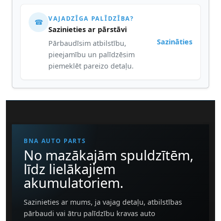
VAJADZĪGA PALĪDZĪBA?
☎
Sazinieties ar pārstāvi
Sazināties
Pārbaudīsim atbilstību,
pieejamību un palīdzēsim
piemeklēt pareizo detaļu.
BNA AUTO PARTS
No mazākajām spuldzītēm,
līdz lielākajiem
akumulatoriem.
Sazinieties ar mums, ja vajag detaļu, atbilstības
pārbaudi vai ātru palīdzību kravas auto