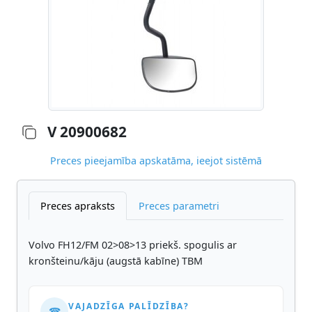
V 20900682
Preces pieejamība apskatāma, ieejot sistēmā
Preces apraksts
Preces parametri
Volvo FH12/FM 02>08>13 priekš. spogulis ar
kronšteinu/kāju (augstā kabīne) TBM
VAJADZĪGA PALĪDZĪBA?
☎