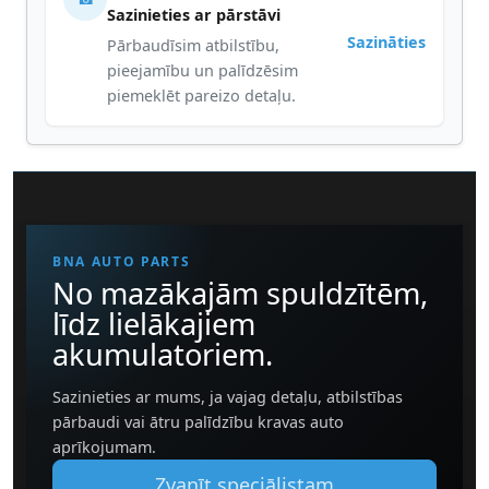
Sazinieties ar pārstāvi
Sazināties
Pārbaudīsim atbilstību,
pieejamību un palīdzēsim
piemeklēt pareizo detaļu.
BNA AUTO PARTS
No mazākajām spuldzītēm,
līdz lielākajiem
akumulatoriem.
Sazinieties ar mums, ja vajag detaļu, atbilstības
pārbaudi vai ātru palīdzību kravas auto
aprīkojumam.
Zvanīt speciālistam