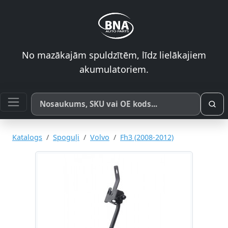
No mazākajām spuldzītēm, līdz lielākajiem
akumulatoriem.
Meklēt pēc produkta nosaukuma, SKU vai OE koda
Katalogs
Spoguļi
Volvo
Fh3 (2008-2012)