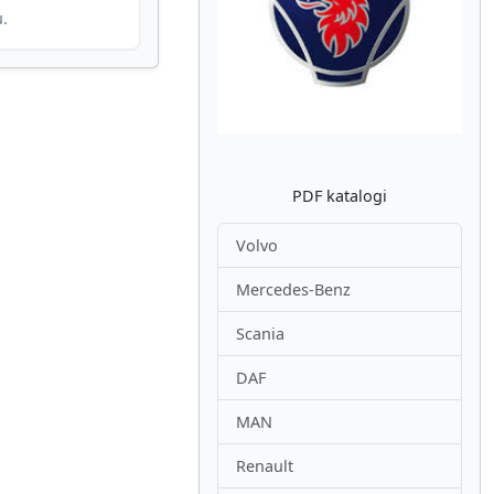
u.
Atpakaļ
Nākam
PDF katalogi
Volvo
Mercedes-Benz
Scania
DAF
MAN
Renault