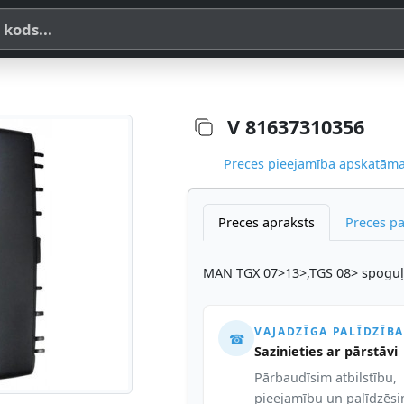
a, SKU vai OE koda
V 81637310356
Preces pieejamība apskatāma,
Preces apraksts
Preces p
MAN TGX 07>13>,TGS 08> spoguļ
VAJADZĪGA PALĪDZĪBA
☎
Sazinieties ar pārstāvi
Pārbaudīsim atbilstību,
pieejamību un palīdzēs