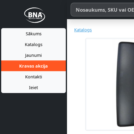
Meklēt pēc produkta nosaukum
Katalogs
Sākums
Katalogs
Jaunumi
Kravas akcija
Kontakti
Ieiet