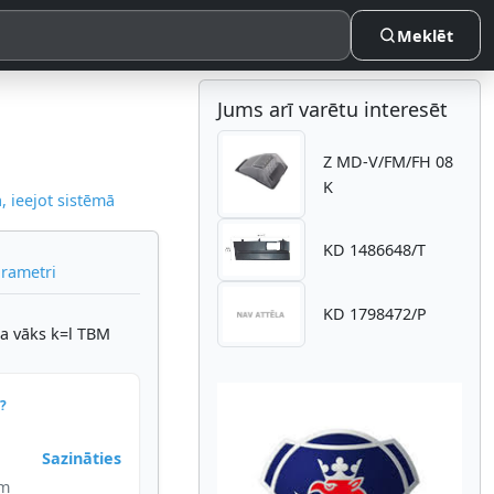
Meklēt
Jums arī varētu interesēt
Z MD-V/FM/FH 08
K
 ieejot sistēmā
KD 1486648/T
arametri
KD 1798472/P
a vāks k=l TBM
?
Sazināties
im