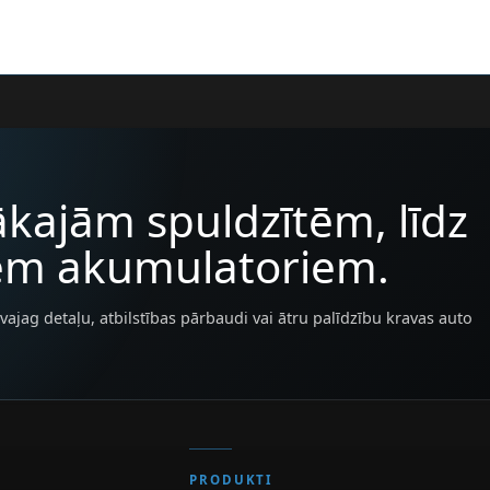
kajām spuldzītēm, līdz
iem akumulatoriem.
vajag detaļu, atbilstības pārbaudi vai ātru palīdzību kravas auto
PRODUKTI