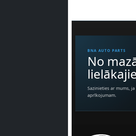
BNA AUTO PARTS
No mazā
lielākaj
Sazinieties ar mums, ja 
aprīkojumam.