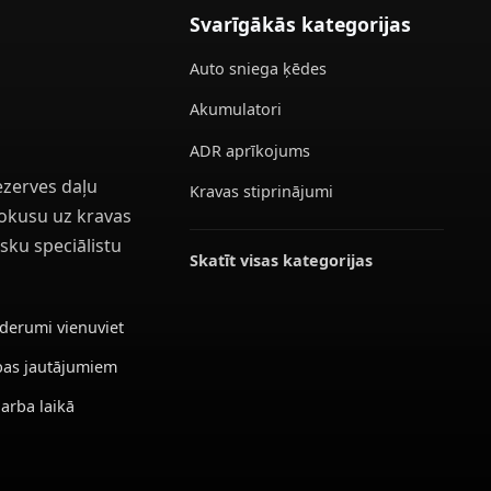
Svarīgākās kategorijas
Auto sniega ķēdes
Akumulatori
ADR aprīkojums
ezerves daļu
Kravas stiprinājumi
 fokusu uz kravas
sku speciālistu
Skatīt visas kategorijas
ederumi vienuviet
ības jautājumiem
darba laikā