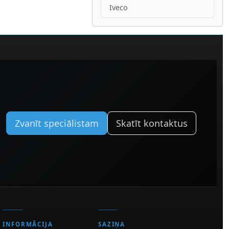
Iveco
Zvanīt speciālistam
Skatīt kontaktus
INFORMĀCIJA
SAZIŅA