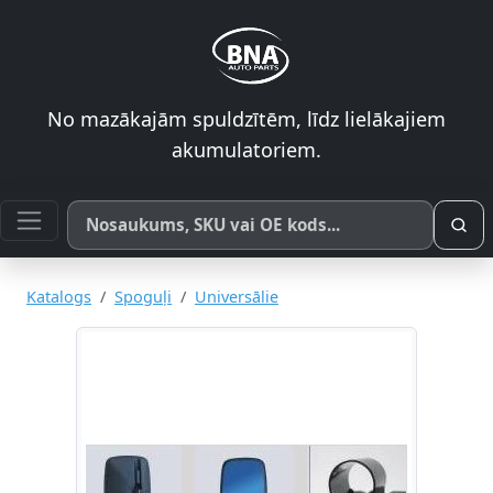
No mazākajām spuldzītēm, līdz lielākajiem
akumulatoriem.
Meklēt pēc produkta nosaukuma, SKU vai OE koda
Katalogs
Spoguļi
Universālie