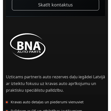
Skatīt kontaktus
Uzticams partneris auto rezerves daļu iegādei Latvijā
ar izteiktu fokusu uz kravas auto aprīkojumu un
praktisku speciālistu palīdzību.
Kravas auto detaļas un piederumi vienuviet
Palīdzam ar OE un atbilstības jautājumiem