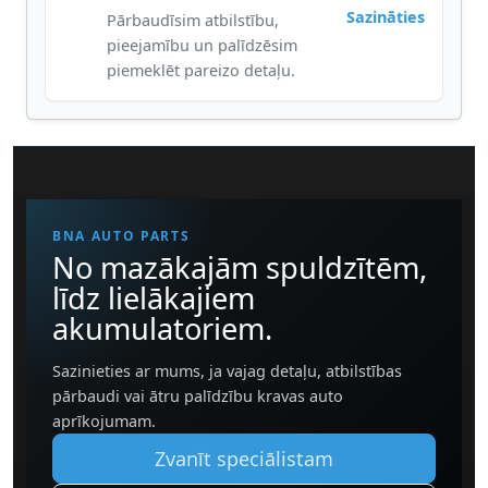
Sazināties
Pārbaudīsim atbilstību,
pieejamību un palīdzēsim
piemeklēt pareizo detaļu.
BNA AUTO PARTS
No mazākajām spuldzītēm,
līdz lielākajiem
akumulatoriem.
Sazinieties ar mums, ja vajag detaļu, atbilstības
pārbaudi vai ātru palīdzību kravas auto
aprīkojumam.
Zvanīt speciālistam