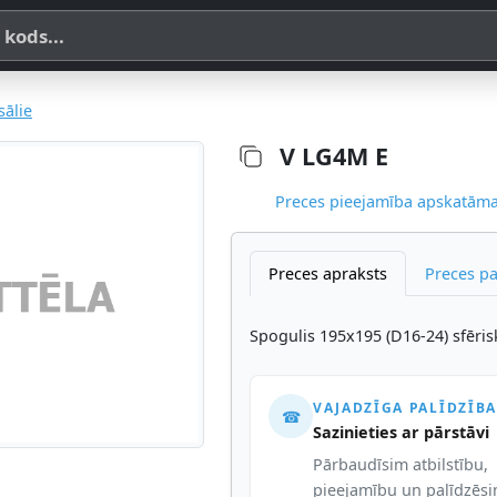
a, SKU vai OE koda
sālie
V LG4M E
Preces pieejamība apskatāma,
Preces apraksts
Preces p
Spogulis 195x195 (D16-24) sfērisk
VAJADZĪGA PALĪDZĪBA
☎
Sazinieties ar pārstāvi
Pārbaudīsim atbilstību,
pieejamību un palīdzēs