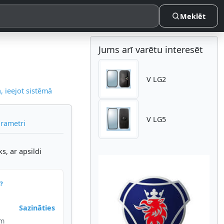
Meklēt
Jums arī varētu interesēt
V LG2
 ieejot sistēmā
V LG5
arametri
s, ar apsildi
?
Sazināties
Atpakaļ
Nākam
im