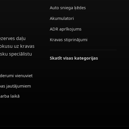
Auto sniega ķēdes
Akumulatori
ADR aprīkojums
ezerves daļu
Kravas stiprinājumi
 fokusu uz kravas
sku speciālistu
Skatīt visas kategorijas
ederumi vienuviet
ības jautājumiem
darba laikā