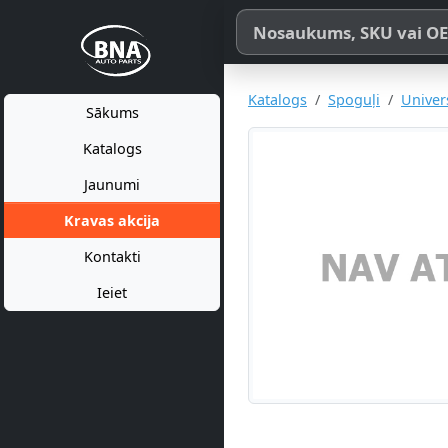
Meklēt pēc produkta nosaukum
Katalogs
Spoguļi
Univer
Sākums
Katalogs
Jaunumi
Kravas akcija
Kontakti
Ieiet