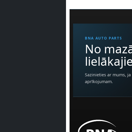
BNA AUTO PARTS
No mazā
lielākaj
Sazinieties ar mums, ja 
aprīkojumam.