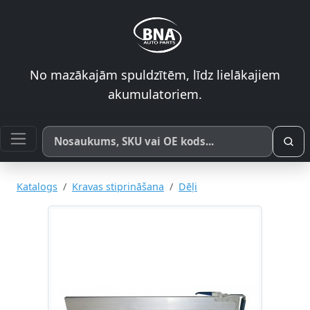
No mazākajām spuldzītēm, līdz lielākajiem
akumulatoriem.
Meklēt pēc produkta nosaukuma, SKU vai OE koda
Katalogs
Kravas stiprināšana
Dēļi