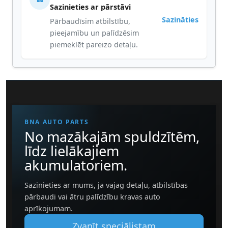
Sazinieties ar pārstāvi
Sazināties
Pārbaudīsim atbilstību,
pieejamību un palīdzēsim
piemeklēt pareizo detaļu.
BNA AUTO PARTS
No mazākajām spuldzītēm,
līdz lielākajiem
akumulatoriem.
Sazinieties ar mums, ja vajag detaļu, atbilstības
pārbaudi vai ātru palīdzību kravas auto
aprīkojumam.
Zvanīt speciālistam