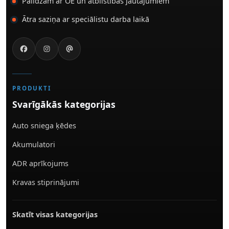
Palīdzam ar OE un atbilstības jautājumiem
Ātra saziņa ar speciālistu darba laikā
PRODUKTI
Svarīgākās kategorijas
Auto sniega ķēdes
Akumulatori
ADR aprīkojums
Kravas stiprinājumi
Skatīt visas kategorijas