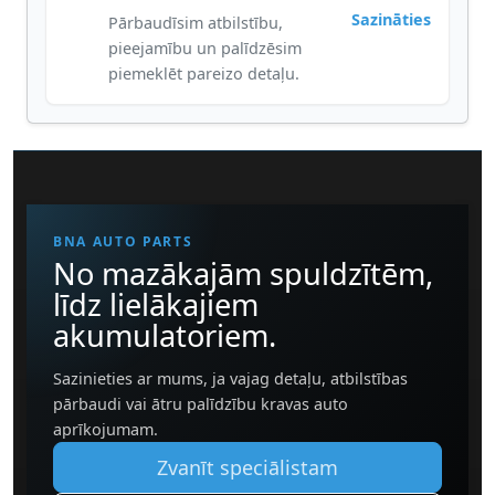
Sazināties
Pārbaudīsim atbilstību,
pieejamību un palīdzēsim
piemeklēt pareizo detaļu.
BNA AUTO PARTS
No mazākajām spuldzītēm,
līdz lielākajiem
akumulatoriem.
Sazinieties ar mums, ja vajag detaļu, atbilstības
pārbaudi vai ātru palīdzību kravas auto
aprīkojumam.
Zvanīt speciālistam