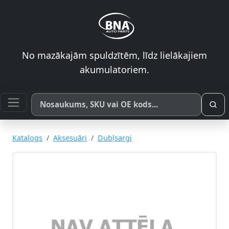
No mazākajām spuldzītēm, līdz lielākajiem
akumulatoriem.
Meklēt pēc produkta nosaukuma, SKU vai OE koda
Katalogs
Aksesuāri
Dubļsargi