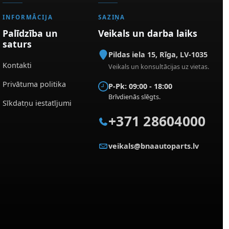
INFORMĀCIJA
SAZIŅA
Palīdzība un
Veikals un darba laiks
saturs
Pildas iela 15
,
Rīga
,
LV-1035
Kontakti
Veikals un konsultācijas uz vietas.
Privātuma politika
P-Pk: 09:00 - 18:00
Brīvdienās slēgts.
Sīkdatņu iestatījumi
+371 28604000
veikals@bnaautoparts.lv