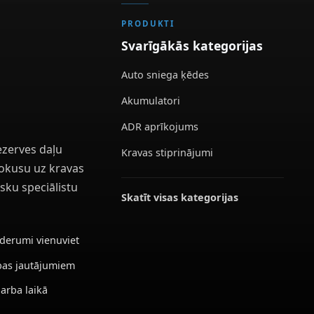
PRODUKTI
Svarīgākās kategorijas
Auto sniega ķēdes
Akumulatori
ADR aprīkojums
ezerves daļu
Kravas stiprinājumi
 fokusu uz kravas
sku speciālistu
Skatīt visas kategorijas
ederumi vienuviet
ības jautājumiem
darba laikā