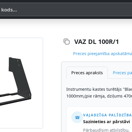
a, SKU vai OE koda
VAZ DL 100R/1
Preces pieejamība apskatāma,
Preces apraksts
Preces p
Instrumentu kastes turētājs "Bla
1000mm,(pie rāmja, dziļums 47
VAJADZĪGA PALĪDZĪBA
☎
Sazinieties ar pārstāvi
Pārbaudīsim atbilstību,