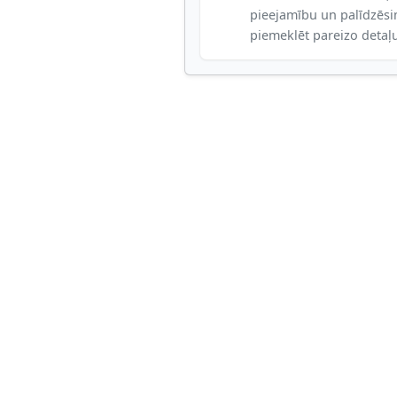
pieejamību un palīdzēs
piemeklēt pareizo detaļ