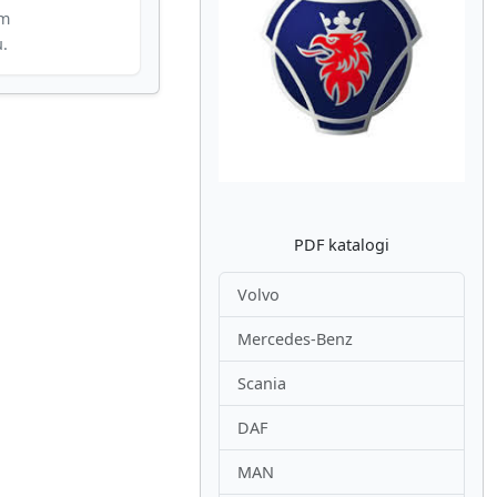
im
u.
Atpakaļ
Nākam
PDF katalogi
Volvo
Mercedes-Benz
Scania
DAF
MAN