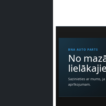
BNA AUTO PARTS
No mazā
lielākaj
Sazinieties ar mums, ja 
aprīkojumam.