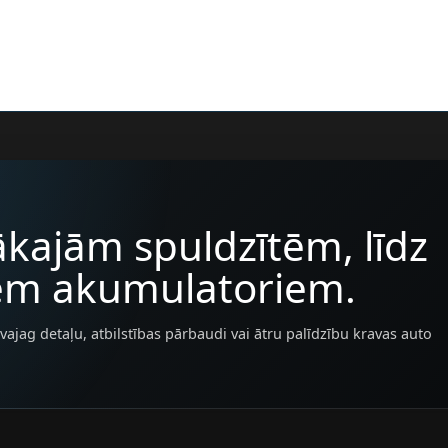
kajām spuldzītēm, līdz
iem akumulatoriem.
vajag detaļu, atbilstības pārbaudi vai ātru palīdzību kravas auto