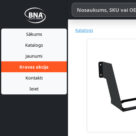
Meklēt pēc produkta nosaukum
Katalogs
Sākums
Katalogs
Jaunumi
Kravas akcija
Kontakti
Ieiet