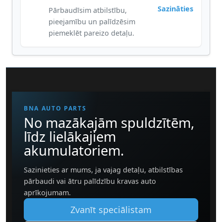
Sazināties
Pārbaudīsim atbilstību,
pieejamību un palīdzēsim
piemeklēt pareizo detaļu.
BNA AUTO PARTS
No mazākajām spuldzītēm,
līdz lielākajiem
akumulatoriem.
Sazinieties ar mums, ja vajag detaļu, atbilstības
pārbaudi vai ātru palīdzību kravas auto
aprīkojumam.
Zvanīt speciālistam