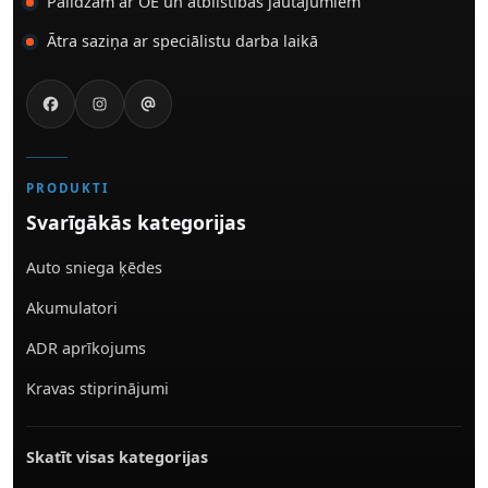
Palīdzam ar OE un atbilstības jautājumiem
Ātra saziņa ar speciālistu darba laikā
PRODUKTI
Svarīgākās kategorijas
Auto sniega ķēdes
Akumulatori
ADR aprīkojums
Kravas stiprinājumi
Skatīt visas kategorijas