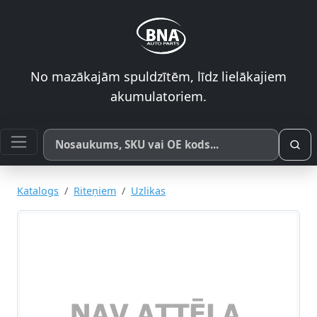
No mazākajām spuldzītēm, līdz lielākajiem
akumulatoriem.
Meklēt pēc produkta nosaukuma, SKU vai OE koda
Katalogs
Riteņiem
Uzlikas