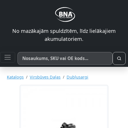
No mazākajām spuldzītēm, līdz lielākajiem
akumulatoriem.
Meklēt pēc produkta nosaukuma, SKU vai OE koda
Katalogs
Virsbūves Daļas
Dubļusargi