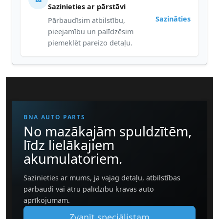
Sazinieties ar pārstāvi
Sazināties
Pārbaudīsim atbilstību,
pieejamību un palīdzēsim
piemeklēt pareizo detaļu.
BNA AUTO PARTS
No mazākajām spuldzītēm,
līdz lielākajiem
akumulatoriem.
Sazinieties ar mums, ja vajag detaļu, atbilstības
pārbaudi vai ātru palīdzību kravas auto
aprīkojumam.
Zvanīt speciālistam