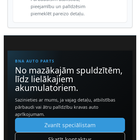
pieejamību un palīdzēsim
piemeklēt pareizo detaļu.
BNA AUTO PARTS
No mazākajām spuldzītēm,
līdz lielākajiem
akumulatoriem.
Sazinieties ar mums, ja vajag detaļu, atbilstības
pārbaudi vai ātru palīdzību kravas auto
aprīkojumam.
Zvanīt speciālistam
Skatīt kontaktus