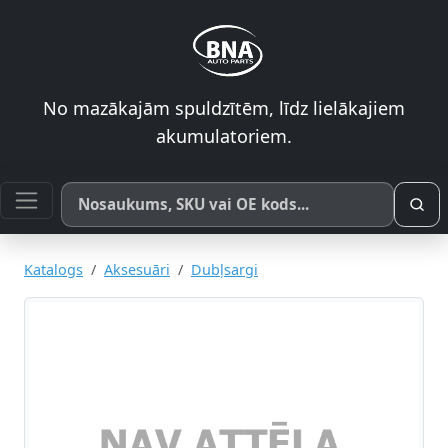
No mazākajām spuldzītēm, līdz lielākajiem
akumulatoriem.
Meklēt pēc produkta nosaukuma, SKU vai OE koda
Katalogs
Aksesuāri
Dubļsargi