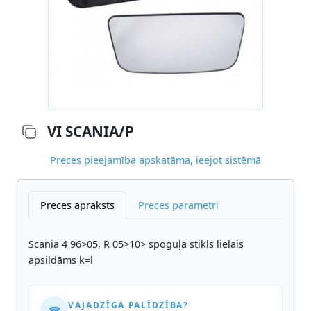
VI SCANIA/P
Preces pieejamība apskatāma, ieejot sistēmā
Preces apraksts
Preces parametri
Scania 4 96>05, R 05>10> spoguļa stikls lielais
apsildāms k=l
VAJADZĪGA PALĪDZĪBA?
☎