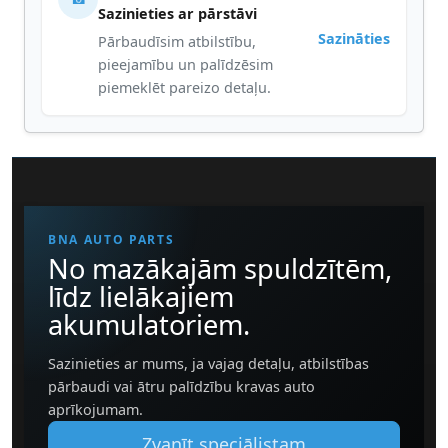
Sazinieties ar pārstāvi
Sazināties
Pārbaudīsim atbilstību,
pieejamību un palīdzēsim
piemeklēt pareizo detaļu.
BNA AUTO PARTS
No mazākajām spuldzītēm,
līdz lielākajiem
akumulatoriem.
Sazinieties ar mums, ja vajag detaļu, atbilstības
pārbaudi vai ātru palīdzību kravas auto
aprīkojumam.
Zvanīt speciālistam