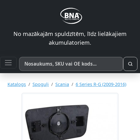
No mazākajām spuldzītēm, līdz lielākajiem
akumulatoriem.
Meklēt pēc produkta nosaukuma, SKU vai OE koda
Katalogs
Spoguļi
Scania
6 Series R-G (2009-2016)